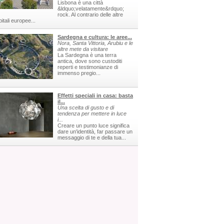
Lisbona è una città
&ldquo;velatamente&rdquo;
rock. Al contrario delle altre
itali europee...
Sardegna e cultura: le aree...
Nora, Santa Vittoria, Arubiu e le
altre mete da visitare
La Sardegna è una terra
antica, dove sono custoditi
reperti e testimonianze di
immenso pregio...
Effetti speciali in casa: basta
il...
Una scelta di gusto e di
tendenza per mettere in luce
i...
Creare un punto luce significa
dare un'identità, far passare un
messaggio di te e della tua...