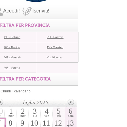
Accedi!
Iscriviti!
FILTRA PER PROVINCIA
BL - Belluno
PD - Padova
RO - Rovigo
TV - Treviso
VE - Venezia
VI - Vicenza
VR - Verona
FILTRA PER CATEGORIA
Chiudi il calendario
luglio 2025
0
1
2
3
4
5
6
n
mar
mer
gio
ven
sab
dom
7
8
9
10
11
12
13