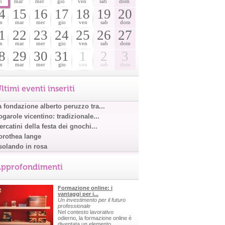
n
mar
mer
gio
ven
sab
dom
4
15
16
17
18
19
20
n
mar
mer
gio
ven
sab
dom
1
22
23
24
25
26
27
n
mar
mer
gio
ven
sab
dom
8
29
30
31
1
2
3
n
mar
mer
gio
ven
sab
dom
ltimi eventi inseriti
a fondazione alberto peruzzo tra...
garole vicentino: tradizionale...
rcatini della festa dei gnochi...
orothea lange
solando in rosa
pprofondimenti
Formazione online: i
vantaggi per i...
Un investimento per il futuro
professionale
Nel contesto lavorativo
odierno, la formazione online è
diventata un elemento