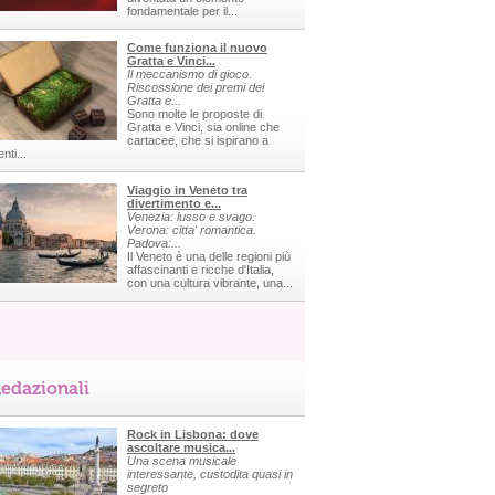
fondamentale per il...
Come funziona il nuovo
Gratta e Vinci...
Il meccanismo di gioco.
Riscossione dei premi dei
Gratta e...
Sono molte le proposte di
Gratta e Vinci, sia online che
cartacee, che si ispirano a
nti...
Viaggio in Veneto tra
divertimento e...
Venezia: lusso e svago.
Verona: citta' romantica.
Padova:...
Il Veneto è una delle regioni più
affascinanti e ricche d'Italia,
con una cultura vibrante, una...
edazionali
Rock in Lisbona: dove
ascoltare musica...
Una scena musicale
interessante, custodita quasi in
segreto