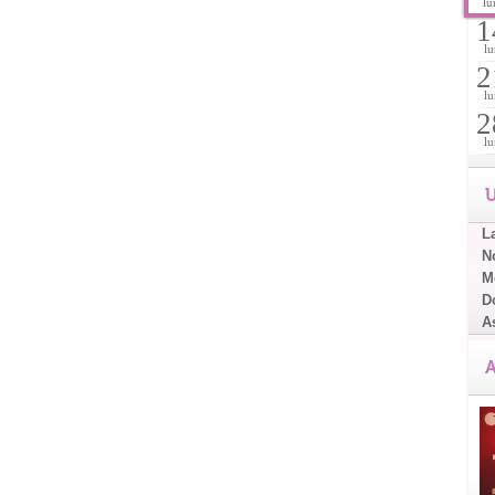
lu
1
lu
2
lu
2
lu
U
L
No
Me
D
A
A