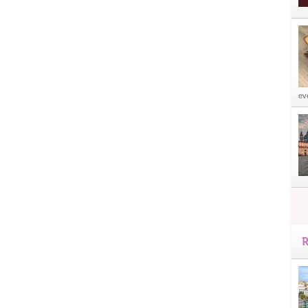
eve
R