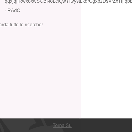
qqxjq||RwxoxwSOBNoLciQwYItvystLkqrGgxpzDsVrZxTl||qbb
- RAdO
rda tutte le ricerche!
Torna Su