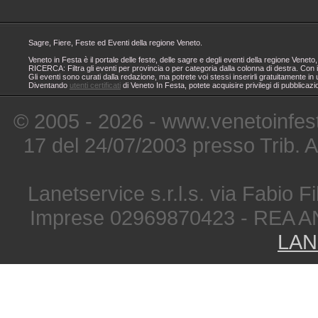
Sagre, Fiere, Feste ed Eventi della regione Veneto.
Veneto in Festa è il portale delle feste, delle sagre e degli eventi della regione Ven
RICERCA: Filtra gli eventi per provincia o per categoria dalla colonna di destra. Con i
Gli eventi sono curati dalla redazione, ma potrete voi stessi inserirli gratuitamente i
Diventando
utenti certificati
di Veneto In Festa, potete acquisire privilegi di pubblicaz
© 2005 - 2026 - www.venetoinfest
17 del 24/07/2003 presso Trib. 
Lanetservice s.r.l.s. via Fabio Fi
Imprese 02969870423 - REA A
LAN