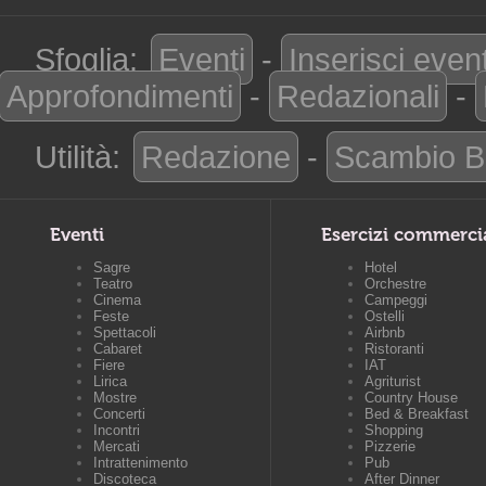
Sfoglia:
Eventi
-
Inserisci even
Approfondimenti
-
Redazionali
-
Utilità:
Redazione
-
Scambio B
Eventi
Esercizi commerci
Sagre
Hotel
Teatro
Orchestre
Cinema
Campeggi
Feste
Ostelli
Spettacoli
Airbnb
Cabaret
Ristoranti
Fiere
IAT
Lirica
Agriturist
Mostre
Country House
Concerti
Bed & Breakfast
Incontri
Shopping
Mercati
Pizzerie
Intrattenimento
Pub
Discoteca
After Dinner