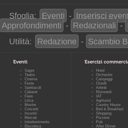
Sfoglia:
Eventi
-
Inserisci even
Approfondimenti
-
Redazionali
-
Utilità:
Redazione
-
Scambio B
Eventi
Esercizi commerci
Sagre
Hotel
Teatro
Orchestre
Cinema
Campeggi
Feste
Ostelli
Spettacoli
Airbnb
Cabaret
Ristoranti
Fiere
IAT
Lirica
Agriturist
Mostre
Country House
Concerti
Bed & Breakfast
Incontri
Shopping
Mercati
Pizzerie
Intrattenimento
Pub
Discoteca
After Dinner