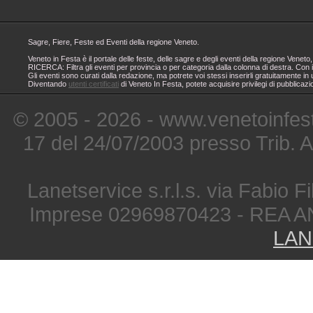
Sagre, Fiere, Feste ed Eventi della regione Veneto.
Veneto in Festa è il portale delle feste, delle sagre e degli eventi della regione Ven
RICERCA: Filtra gli eventi per provincia o per categoria dalla colonna di destra. Con i
Gli eventi sono curati dalla redazione, ma potrete voi stessi inserirli gratuitamente i
Diventando
utenti certificati
di Veneto In Festa, potete acquisire privilegi di pubblicaz
© 2005 - 2026 - www.venetoinfest
17 del 24/07/2003 presso Trib. 
Lanetservice s.r.l.s. via Fabio Fi
Imprese 02969870423 - REA A
LAN