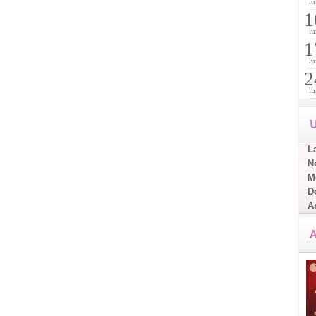
lu
1
lu
1
lu
2
lu
U
L
No
Me
D
A
A