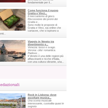
fondamentale per il...
Come funziona il nuovo
Gratta e Vinci...
Il meccanismo di gioco.
Riscossione dei premi dei
Gratta e...
Sono molte le proposte di
Gratta e Vinci, sia online che
cartacee, che si ispirano a
nti...
Viaggio in Veneto tra
divertimento e...
Venezia: lusso e svago.
Verona: citta' romantica.
Padova:...
Il Veneto è una delle regioni più
affascinanti e ricche d'Italia,
con una cultura vibrante, una...
edazionali
Rock in Lisbona: dove
ascoltare musica...
Una scena musicale
interessante, custodita quasi in
segreto