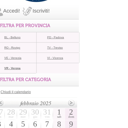
Accedi!
Iscriviti!
FILTRA PER PROVINCIA
BL - Belluno
PD - Padova
RO - Rovigo
TV - Treviso
VE - Venezia
VI - Vicenza
VR - Verona
FILTRA PER CATEGORIA
Chiudi il calendario
febbraio 2025
7
28
29
30
31
1
2
n
mar
mer
gio
ven
sab
dom
3
4
5
6
7
8
9