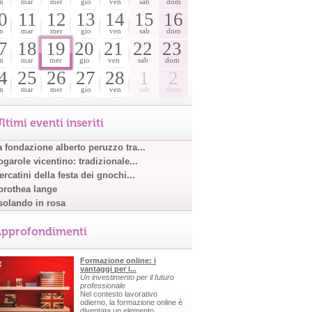
n
mar
mer
gio
ven
sab
dom
0
11
12
13
14
15
16
n
mar
mer
gio
ven
sab
dom
7
18
19
20
21
22
23
n
mar
mer
gio
ven
sab
dom
4
25
26
27
28
1
2
n
mar
mer
gio
ven
sab
dom
ltimi eventi inseriti
a fondazione alberto peruzzo tra...
garole vicentino: tradizionale...
rcatini della festa dei gnochi...
orothea lange
solando in rosa
pprofondimenti
Formazione online: i
vantaggi per i...
Un investimento per il futuro
professionale
Nel contesto lavorativo
odierno, la formazione online è
diventata un elemento