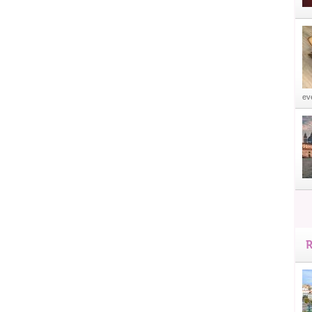
eve
R