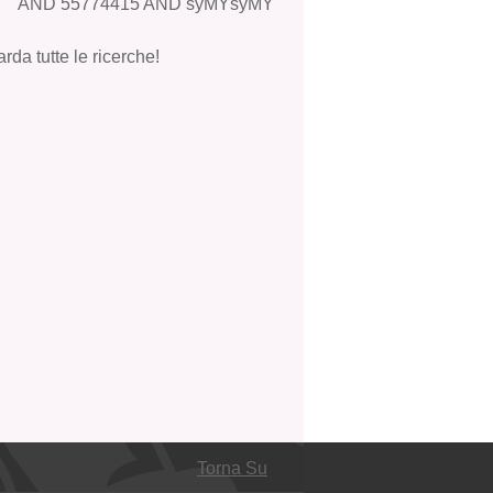
AND 55774415 AND syMYsyMY
rda tutte le ricerche!
Torna Su