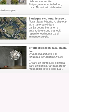
Lisbona è una città
&ldquo;velatamente&rdquo;
rock. Al contrario delle altre
itali europee...
Sardegna e cultura: le aree...
Nora, Santa Vittoria, Arubiu e le
altre mete da visitare
La Sardegna è una terra
antica, dove sono custoditi
reperti e testimonianze di
immenso pregio...
Effetti speciali in casa: basta
il...
Una scelta di gusto e di
tendenza per mettere in luce
i...
Creare un punto luce significa
dare un'identità, far passare un
messaggio di te e della tua...