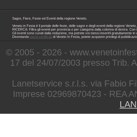
Sagre, Fiere, Feste ed Eventi della regione Veneto.
Veneto in Festa è il portale delle feste, delle sagre e degli eventi della regione Ven
RICERCA: Filtra gli eventi per provincia o per categoria dalla colonna di destra. Con i
Gli eventi sono curati dalla redazione, ma potrete voi stessi inserirli gratuitamente i
Diventando
utenti certificati
di Veneto In Festa, potete acquisire privilegi di pubblicaz
© 2005 - 2026 - www.venetoinfest
17 del 24/07/2003 presso Trib. 
Lanetservice s.r.l.s. via Fabio Fi
Imprese 02969870423 - REA A
LAN