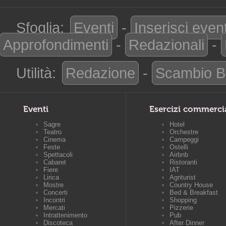
Sfoglia:
Eventi
-
Inserisci even
Approfondimenti
-
Redazionali
-
Utilità:
Redazione
-
Scambio B
Eventi
Esercizi commerci
Sagre
Hotel
Teatro
Orchestre
Cinema
Campeggi
Feste
Ostelli
Spettacoli
Airbnb
Cabaret
Ristoranti
Fiere
IAT
Lirica
Agriturist
Mostre
Country House
Concerti
Bed & Breakfast
Incontri
Shopping
Mercati
Pizzerie
Intrattenimento
Pub
Discoteca
After Dinner