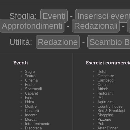
Sfoglia:
Eventi
-
Inserisci even
Approfondimenti
-
Redazionali
-
Utilità:
Redazione
-
Scambio B
Eventi
Esercizi commerci
Sagre
Hotel
Teatro
Orchestre
Cinema
Campeggi
Feste
Ostelli
Spettacoli
Airbnb
Cabaret
Ristoranti
Fiere
IAT
Lirica
Agriturist
Mostre
Country House
Concerti
Bed & Breakfast
Incontri
Shopping
Mercati
Pizzerie
Intrattenimento
Pub
Discoteca
After Dinner