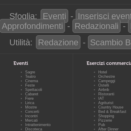
Sfoglia:
Eventi
-
Inserisci even
Approfondimenti
-
Redazionali
-
Utilità:
Redazione
-
Scambio B
Eventi
Esercizi commerci
Sagre
Hotel
Teatro
Orchestre
Cinema
Campeggi
Feste
Ostelli
Spettacoli
Airbnb
Cabaret
Ristoranti
Fiere
IAT
Lirica
Agriturist
Mostre
Country House
Concerti
Bed & Breakfast
Incontri
Shopping
Mercati
Pizzerie
Intrattenimento
Pub
Discoteca
After Dinner