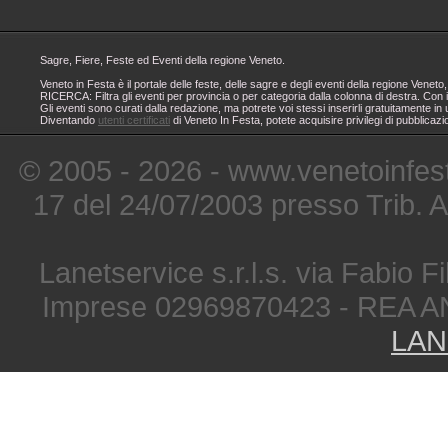
Sagre, Fiere, Feste ed Eventi della regione Veneto.
Veneto in Festa è il portale delle feste, delle sagre e degli eventi della regione Ven
RICERCA: Filtra gli eventi per provincia o per categoria dalla colonna di destra. Con i
Gli eventi sono curati dalla redazione, ma potrete voi stessi inserirli gratuitamente i
Diventando
utenti certificati
di Veneto In Festa, potete acquisire privilegi di pubblicaz
© 2005 - 2026 - www.venetoinfest
17 del 24/07/2003 presso Trib. 
Lanetservice s.r.l.s. via Fabio Fi
Imprese 02969870423 - REA A
LAN