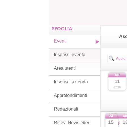
SFOGLIA:
Aso
Eventi
Inserisci evento
Area utenti
ott
11
Inserisci azienda
2026
Approfondimenti
Redazionali
ott
ot
15
1
Ricevi Newsletter