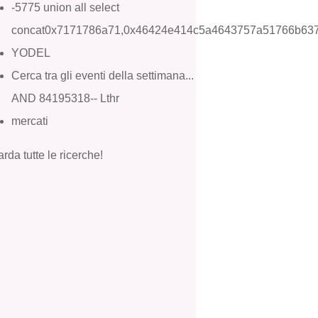
-5775 union all select
concat0x7171786a71,0x46424e414c5a4643757a51766b63
YODEL
Cerca tra gli eventi della settimana...
AND 84195318-- Lthr
mercati
rda tutte le ricerche!