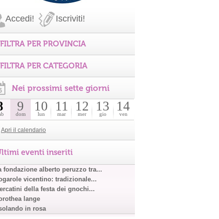
Accedi!
Iscriviti!
FILTRA PER PROVINCIA
FILTRA PER CATEGORIA
Nei prossimi sette giorni
8
9
10
11
12
13
14
ab
dom
lun
mar
mer
gio
ven
Apri il calendario
ltimi eventi inseriti
a fondazione alberto peruzzo tra...
garole vicentino: tradizionale...
rcatini della festa dei gnochi...
orothea lange
solando in rosa