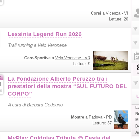
6
Corsi
a
Vicenza - VI
Letture: 20
Lessinia Legend Run 2026
Trail running a Velo Veronese
Gare-Sportive
a
Velo Veronese - VR
Letture: 9
s
t
La Fondazione Alberto Peruzzo tra i
4
prestatori della mostra “SUL FUTURO DEL
6
CORPO”
U
A cura di Barbara Codogno
L
No
Mostre
a
Padova - PD
Me
Letture: 37
D
A
MyPlay Coldplay Tribute @ Festa del