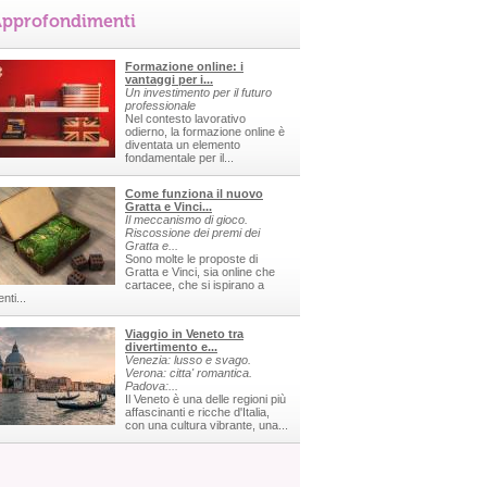
pprofondimenti
Formazione online: i
vantaggi per i...
Un investimento per il futuro
professionale
Nel contesto lavorativo
odierno, la formazione online è
diventata un elemento
fondamentale per il...
Come funziona il nuovo
Gratta e Vinci...
Il meccanismo di gioco.
Riscossione dei premi dei
Gratta e...
Sono molte le proposte di
Gratta e Vinci, sia online che
cartacee, che si ispirano a
nti...
Viaggio in Veneto tra
divertimento e...
Venezia: lusso e svago.
Verona: citta' romantica.
Padova:...
Il Veneto è una delle regioni più
affascinanti e ricche d'Italia,
con una cultura vibrante, una...