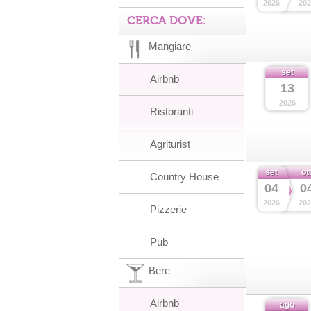
2026
202
CERCA DOVE:
Mangiare
set
Airbnb
13
2026
Ristoranti
Agriturist
set
ot
Country House
04
0
2026
202
Pizzerie
Pub
Bere
Airbnb
ago