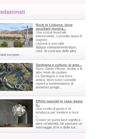
edazionali
Rock in Lisbona: dove
ascoltare musica...
Una scena musicale
interessante, custodita quasi in
segreto
Lisbona è una città
&ldquo;velatamente&rdquo;
rock. Al contrario delle altre
itali europee...
Sardegna e cultura: le aree...
Nora, Santa Vittoria, Arubiu e le
altre mete da visitare
La Sardegna è una terra
antica, dove sono custoditi
reperti e testimonianze di
immenso pregio...
Effetti speciali in casa: basta
il...
Una scelta di gusto e di
tendenza per mettere in luce
i...
Creare un punto luce significa
dare un'identità, far passare un
messaggio di te e della tua...