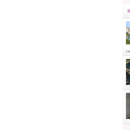
R
cap