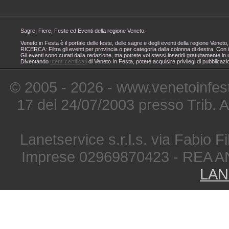
Sagre, Fiere, Feste ed Eventi della regione Veneto.
Veneto in Festa è il portale delle feste, delle sagre e degli eventi della regione Ven
RICERCA: Filtra gli eventi per provincia o per categoria dalla colonna di destra. Con i
Gli eventi sono curati dalla redazione, ma potrete voi stessi inserirli gratuitamente i
Diventando
utenti certificati
di Veneto In Festa, potete acquisire privilegi di pubblicaz
© 2005 - 2026 - www.venetoinfest
17 del 24/07/2003 presso Trib. 
Lanetservice s.r.l.s. via Fabio Fi
Imprese 02969870423 - REA A
LAN