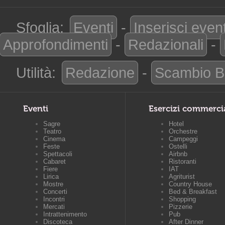
Sfoglia:
Eventi
-
Inserisci even
Approfondimenti
-
Redazionali
-
Utilità:
Redazione
-
Scambio B
Eventi
Esercizi commerci
Sagre
Hotel
Teatro
Orchestre
Cinema
Campeggi
Feste
Ostelli
Spettacoli
Airbnb
Cabaret
Ristoranti
Fiere
IAT
Lirica
Agriturist
Mostre
Country House
Concerti
Bed & Breakfast
Incontri
Shopping
Mercati
Pizzerie
Intrattenimento
Pub
Discoteca
After Dinner