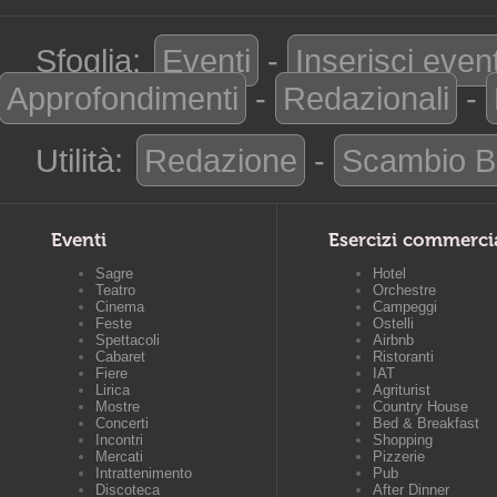
Sfoglia:
Eventi
-
Inserisci even
Approfondimenti
-
Redazionali
-
Utilità:
Redazione
-
Scambio B
Eventi
Esercizi commerci
Sagre
Hotel
Teatro
Orchestre
Cinema
Campeggi
Feste
Ostelli
Spettacoli
Airbnb
Cabaret
Ristoranti
Fiere
IAT
Lirica
Agriturist
Mostre
Country House
Concerti
Bed & Breakfast
Incontri
Shopping
Mercati
Pizzerie
Intrattenimento
Pub
Discoteca
After Dinner