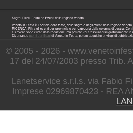
Sagre, Fiere, Feste ed Eventi della regione Veneto.
Veneto in Festa è il portale delle feste, delle sagre e degli eventi della regione Ven
RICERCA: Filtra gli eventi per provincia o per categoria dalla colonna di destra. Con i
Gli eventi sono curati dalla redazione, ma potrete voi stessi inserirli gratuitamente i
Diventando
utenti certificati
di Veneto In Festa, potete acquisire privilegi di pubblicaz
© 2005 - 2026 - www.venetoinfest
17 del 24/07/2003 presso Trib. 
Lanetservice s.r.l.s. via Fabio Fi
Imprese 02969870423 - REA A
LAN