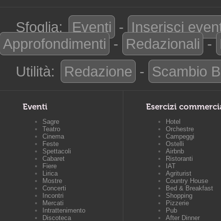
Sfoglia:
Eventi
-
Inserisci even
Approfondimenti
-
Redazionali
-
Utilità:
Redazione
-
Scambio B
Eventi
Esercizi commerci
Sagre
Hotel
Teatro
Orchestre
Cinema
Campeggi
Feste
Ostelli
Spettacoli
Airbnb
Cabaret
Ristoranti
Fiere
IAT
Lirica
Agriturist
Mostre
Country House
Concerti
Bed & Breakfast
Incontri
Shopping
Mercati
Pizzerie
Intrattenimento
Pub
Discoteca
After Dinner