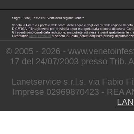
Sagre, Fiere, Feste ed Eventi della regione Veneto.
Veneto in Festa è il portale delle feste, delle sagre e degli eventi della regione Ven
RICERCA: Filtra gli eventi per provincia o per categoria dalla colonna di destra. Con i
Gli eventi sono curati dalla redazione, ma potrete voi stessi inserirli gratuitamente i
Diventando
utenti certificati
di Veneto In Festa, potete acquisire privilegi di pubblicaz
© 2005 - 2026 - www.venetoinfest
17 del 24/07/2003 presso Trib. 
Lanetservice s.r.l.s. via Fabio Fi
Imprese 02969870423 - REA A
LAN