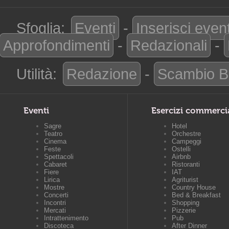
Sfoglia:
Eventi
-
Inserisci even
Approfondimenti
-
Redazionali
-
Utilità:
Redazione
-
Scambio B
Eventi
Esercizi commerci
Sagre
Hotel
Teatro
Orchestre
Cinema
Campeggi
Feste
Ostelli
Spettacoli
Airbnb
Cabaret
Ristoranti
Fiere
IAT
Lirica
Agriturist
Mostre
Country House
Concerti
Bed & Breakfast
Incontri
Shopping
Mercati
Pizzerie
Intrattenimento
Pub
Discoteca
After Dinner