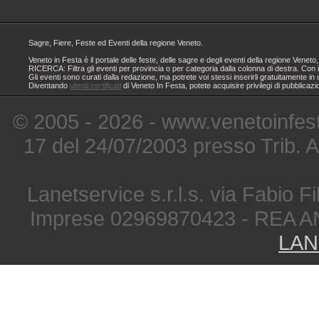
Sagre, Fiere, Feste ed Eventi della regione Veneto.
Veneto in Festa è il portale delle feste, delle sagre e degli eventi della regione Ven
RICERCA: Filtra gli eventi per provincia o per categoria dalla colonna di destra. Con i
Gli eventi sono curati dalla redazione, ma potrete voi stessi inserirli gratuitamente i
Diventando
utenti certificati
di Veneto In Festa, potete acquisire privilegi di pubblicaz
© 2005 - 2026 - www.venetoinfest
17 del 24/07/2003 presso Trib. 
Lanetservice s.r.l.s. via Fabio Fi
Imprese 02969870423 - REA A
LAN