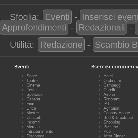
Sfoglia:
Eventi
-
Inserisci even
Approfondimenti
-
Redazionali
-
Utilità:
Redazione
-
Scambio B
Eventi
Esercizi commerci
Sagre
Hotel
Teatro
Orchestre
Cinema
Campeggi
Feste
Ostelli
Spettacoli
Airbnb
Cabaret
Ristoranti
Fiere
IAT
Lirica
Agriturist
Mostre
Country House
Concerti
Bed & Breakfast
Incontri
Shopping
Mercati
Pizzerie
Intrattenimento
Pub
Discoteca
After Dinner