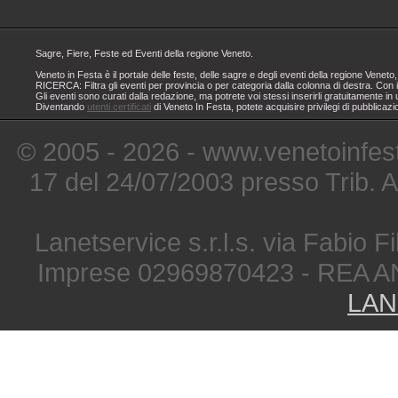
Sagre, Fiere, Feste ed Eventi della regione Veneto.
Veneto in Festa è il portale delle feste, delle sagre e degli eventi della regione Ven
RICERCA: Filtra gli eventi per provincia o per categoria dalla colonna di destra. Con i
Gli eventi sono curati dalla redazione, ma potrete voi stessi inserirli gratuitamente i
Diventando
utenti certificati
di Veneto In Festa, potete acquisire privilegi di pubblicaz
© 2005 - 2026 - www.venetoinfest
17 del 24/07/2003 presso Trib. 
Lanetservice s.r.l.s. via Fabio Fi
Imprese 02969870423 - REA A
LAN