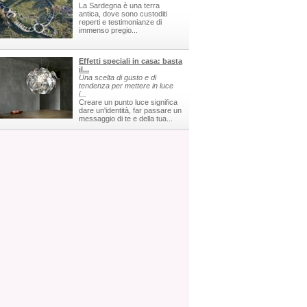
La Sardegna è una terra
antica, dove sono custoditi
reperti e testimonianze di
immenso pregio...
Effetti speciali in casa: basta
il...
Una scelta di gusto e di
tendenza per mettere in luce
i...
Creare un punto luce significa
dare un'identità, far passare un
messaggio di te e della tua...