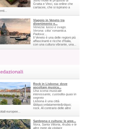
Sono molte le proposte di
Gratta e Vinci, sia online che
cartacee, che si ispirano a
nti...
Viaggio in Veneto tra
divertimento e...
Venezia: lusso e svago.
Verona: citta' romantica.
Padova:...
Il Veneto è una delle regioni più
affascinanti e ricche d'Italia,
con una cultura vibrante, una...
edazionali
Rock in Lisbona: dove
ascoltare musica...
Una scena musicale
interessante, custodita quasi in
segreto
Lisbona è una città
&ldquo;velatamente&rdquo;
rock. Al contrario delle altre
itali europee...
Sardegna e cultura: le aree...
Nora, Santa Vittoria, Arubiu e le
altre mete da visitare