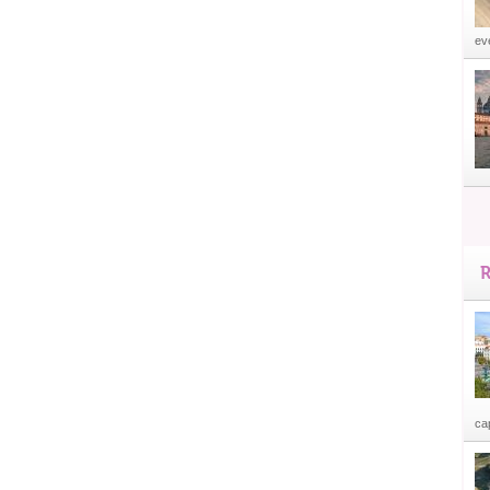
eve
R
cap