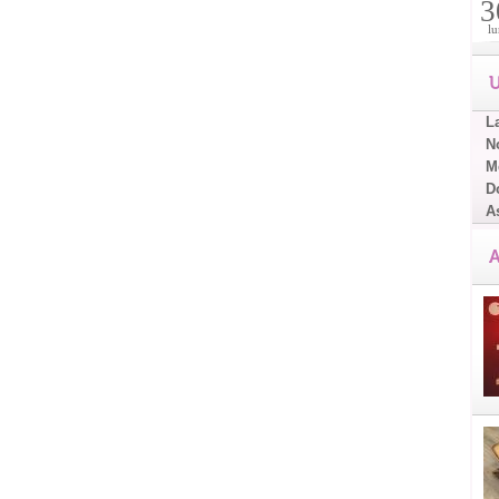
3
lu
U
L
No
Me
D
A
A