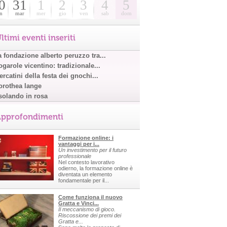
0
31
1
2
3
4
5
n
mar
mer
gio
ven
sab
dom
ltimi eventi inseriti
a fondazione alberto peruzzo tra...
garole vicentino: tradizionale...
rcatini della festa dei gnochi...
orothea lange
solando in rosa
pprofondimenti
Formazione online: i
vantaggi per i...
Un investimento per il futuro
professionale
Nel contesto lavorativo
odierno, la formazione online è
diventata un elemento
fondamentale per il...
Come funziona il nuovo
Gratta e Vinci...
Il meccanismo di gioco.
Riscossione dei premi dei
Gratta e...