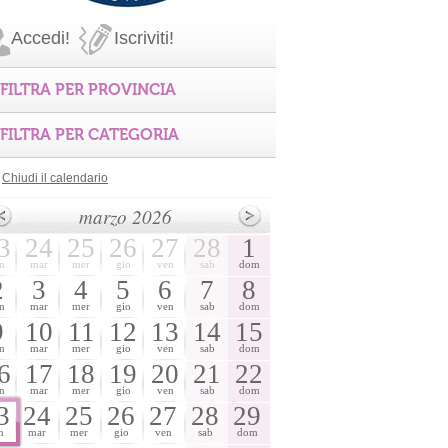
Accedi!
Iscriviti!
FILTRA PER PROVINCIA
FILTRA PER CATEGORIA
Chiudi il calendario
marzo 2026
3
24
25
26
27
28
1
n
mar
mer
gio
ven
sab
dom
2
3
4
5
6
7
8
n
mar
mer
gio
ven
sab
dom
9
10
11
12
13
14
15
n
mar
mer
gio
ven
sab
dom
6
17
18
19
20
21
22
n
mar
mer
gio
ven
sab
dom
3
24
25
26
27
28
29
n
mar
mer
gio
ven
sab
dom