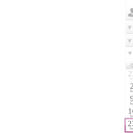
2
lu
lu
lu
1
lu
2
lu