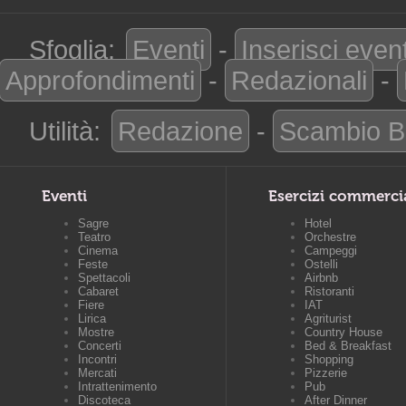
Sfoglia:
Eventi
-
Inserisci even
Approfondimenti
-
Redazionali
-
Utilità:
Redazione
-
Scambio B
Eventi
Esercizi commerci
Sagre
Hotel
Teatro
Orchestre
Cinema
Campeggi
Feste
Ostelli
Spettacoli
Airbnb
Cabaret
Ristoranti
Fiere
IAT
Lirica
Agriturist
Mostre
Country House
Concerti
Bed & Breakfast
Incontri
Shopping
Mercati
Pizzerie
Intrattenimento
Pub
Discoteca
After Dinner