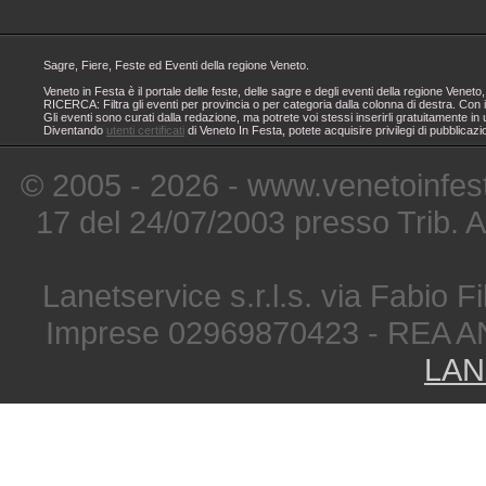
Sagre, Fiere, Feste ed Eventi della regione Veneto.
Veneto in Festa è il portale delle feste, delle sagre e degli eventi della regione Ven
RICERCA: Filtra gli eventi per provincia o per categoria dalla colonna di destra. Con i
Gli eventi sono curati dalla redazione, ma potrete voi stessi inserirli gratuitamente i
Diventando
utenti certificati
di Veneto In Festa, potete acquisire privilegi di pubblicaz
© 2005 - 2026 - www.venetoinfest
17 del 24/07/2003 presso Trib. 
Lanetservice s.r.l.s. via Fabio Fi
Imprese 02969870423 - REA A
LAN