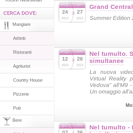
mag
set
Grand Central
24
27
CERCA DOVE:
Summer Edition
2023
2023
Mangiare
Airbnb
Ristoranti
mag
nov
Nel tumulto. S
12
26
simultanee
2023
2023
Agriturist
La nuova video 
Virtual Reality 
Country House
Vedova” all’M9 -
Un omaggio all’a
Pizzerie
Mo
Pub
Bere
giu
nov
Nel tumulto -
07
26