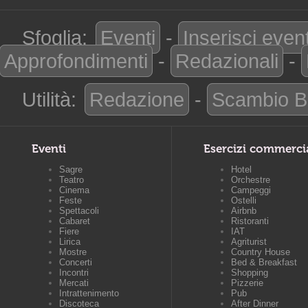
Sfoglia:
Eventi
-
Inserisci even
Approfondimenti
-
Redazionali
-
Utilità:
Redazione
-
Scambio B
Eventi
Esercizi commerci
Sagre
Hotel
Teatro
Orchestre
Cinema
Campeggi
Feste
Ostelli
Spettacoli
Airbnb
Cabaret
Ristoranti
Fiere
IAT
Lirica
Agriturist
Mostre
Country House
Concerti
Bed & Breakfast
Incontri
Shopping
Mercati
Pizzerie
Intrattenimento
Pub
Discoteca
After Dinner