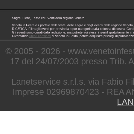
Sagre, Fiere, Feste ed Eventi della regione Veneto.
Veneto in Festa è il portale delle feste, delle sagre e degli eventi della regione Ven
RICERCA: Filtra gli eventi per provincia o per categoria dalla colonna di destra. Con i
Gli eventi sono curati dalla redazione, ma potrete voi stessi inserirli gratuitamente i
Diventando
utenti certificati
di Veneto In Festa, potete acquisire privilegi di pubblicaz
© 2005 - 2026 - www.venetoinfest
17 del 24/07/2003 presso Trib. 
Lanetservice s.r.l.s. via Fabio Fi
Imprese 02969870423 - REA A
LAN