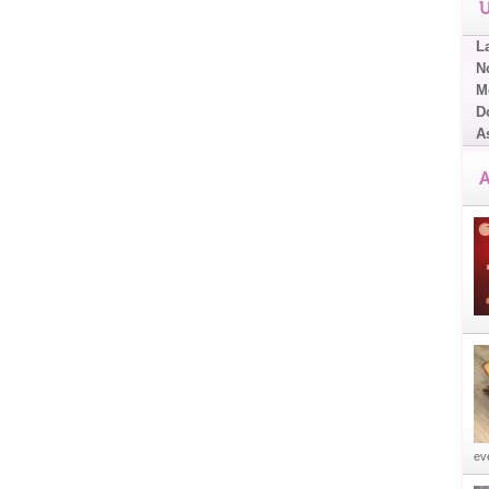
U
L
No
Me
D
A
A
eve