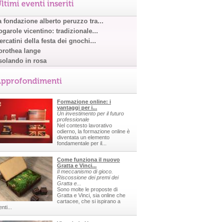
ltimi eventi inseriti
a fondazione alberto peruzzo tra...
garole vicentino: tradizionale...
rcatini della festa dei gnochi...
orothea lange
solando in rosa
pprofondimenti
Formazione online: i
vantaggi per i...
Un investimento per il futuro
professionale
Nel contesto lavorativo
odierno, la formazione online è
diventata un elemento
fondamentale per il...
Come funziona il nuovo
Gratta e Vinci...
Il meccanismo di gioco.
Riscossione dei premi dei
Gratta e...
Sono molte le proposte di
Gratta e Vinci, sia online che
cartacee, che si ispirano a
nti...