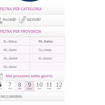
FILTRA PER CATEGORIA
Accedi!
Iscriviti!
FILTRA PER PROVINCIA
BL - Belluno
PD - Padova
RO - Rovigo
TV - Treviso
VE - Venezia
VI - Vicenza
VR - Verona
Nei prossimi sette giorni
6
7
8
9
10
11
12
io
ven
sab
dom
lun
mar
mer
Apri il calendario