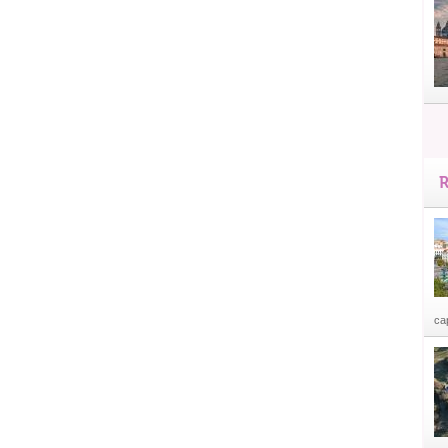
R
cap