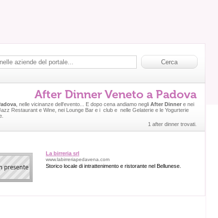
After Dinner Veneto a Padova
Padova
, nelle vicinanze dell'evento... E dopo cena andiamo negli
After Dinner
e nei
 Jazz Restaurant e Wine, nei Lounge Bar e i club e nelle Gelaterie e le Yogurterie
e.
1 after dinner trovati.
La birreria srl
www.labirreriapedavena.com
Storico locale di intrattenimento e ristorante nel Bellunese.