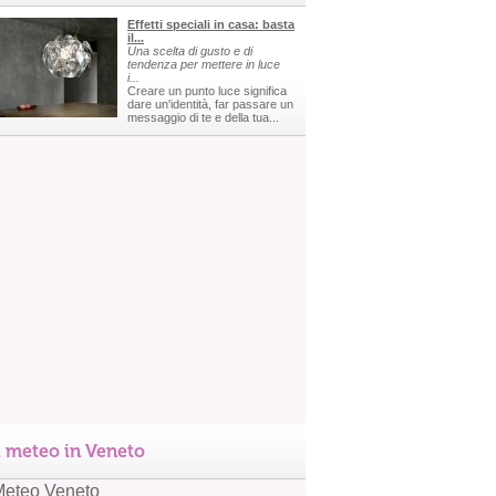
Effetti speciali in casa: basta
il...
Una scelta di gusto e di
tendenza per mettere in luce
i...
Creare un punto luce significa
dare un'identità, far passare un
messaggio di te e della tua...
l meteo in Veneto