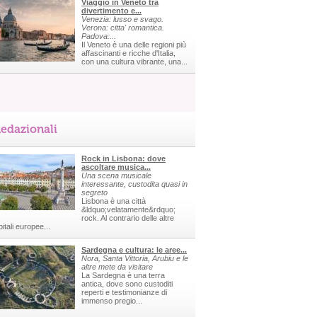
Viaggio in Veneto tra
divertimento e...
Venezia: lusso e svago.
Verona: citta' romantica.
Padova:...
Il Veneto è una delle regioni più
affascinanti e ricche d'Italia,
con una cultura vibrante, una...
edazionali
Rock in Lisbona: dove
ascoltare musica...
Una scena musicale
interessante, custodita quasi in
segreto
Lisbona è una città
&ldquo;velatamente&rdquo;
rock. Al contrario delle altre
itali europee...
Sardegna e cultura: le aree...
Nora, Santa Vittoria, Arubiu e le
altre mete da visitare
La Sardegna è una terra
antica, dove sono custoditi
reperti e testimonianze di
immenso pregio...