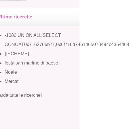
ltime ricerche
-1080 UNION ALL SELECT
CONCAT0x7162766b71,0x6f716d7461465070494c4354464
{{SCHEME}}
festa san martino di paese
Noale
Mercati
rda tutte le ricerche!