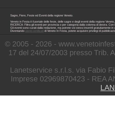
Sagre, Fiere, Feste ed Eventi della regione Veneto.
Veneto in Festa è il portale delle feste, delle sagre e degli eventi della regione Ven
RICERCA: Filtra gli eventi per provincia o per categoria dalla colonna di destra. Con i
Gli eventi sono curati dalla redazione, ma potrete voi stessi inserirli gratuitamente i
Diventando
utenti certificati
di Veneto In Festa, potete acquisire privilegi di pubblicaz
© 2005 - 2026 - www.venetoinfest
17 del 24/07/2003 presso Trib. 
Lanetservice s.r.l.s. via Fabio Fi
Imprese 02969870423 - REA A
LAN