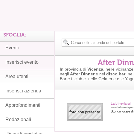
SFOGLIA:
Eventi
After Din
Inserisci evento
In provincia di
Vicenza
, nelle vicinanz
negli
After Dinner
e nei
disco bar
, ne
Area utenti
Bar e i club e nelle Gelaterie e le Yogu
Inserisci azienda
La birreria srl
Approfondimenti
www.labirreriap
Storico locale di
Redazionali
Ricevi Newsletter