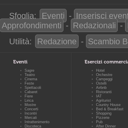
Sfoglia:
Eventi
-
Inserisci even
Approfondimenti
-
Redazionali
-
Utilità:
Redazione
-
Scambio B
Eventi
Esercizi commerci
Sagre
Hotel
Teatro
Orchestre
Cinema
Campeggi
Feste
Ostelli
Spettacoli
Airbnb
Cabaret
Ristoranti
Fiere
IAT
Lirica
Agriturist
Mostre
Country House
Concerti
Bed & Breakfast
Incontri
Shopping
Mercati
Pizzerie
Intrattenimento
Pub
Discoteca
After Dinner