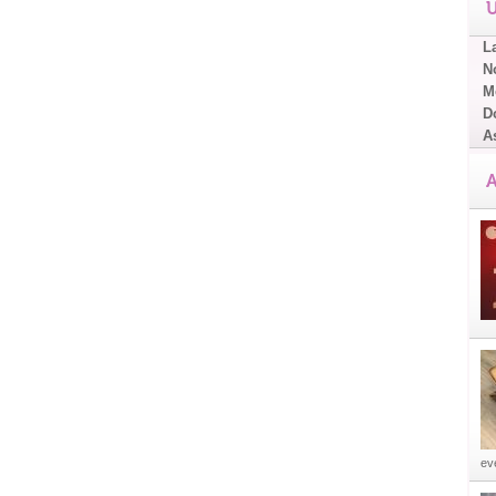
U
L
No
Me
D
A
A
eve