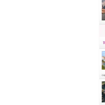
R
cap