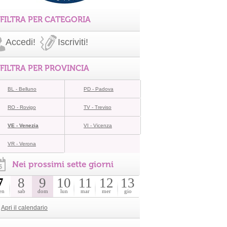
FILTRA PER CATEGORIA
Accedi!
Iscriviti!
FILTRA PER PROVINCIA
BL - Belluno
PD - Padova
RO - Rovigo
TV - Treviso
VE - Venezia
VI - Vicenza
VR - Verona
Nei prossimi sette giorni
7
8
9
10
11
12
13
en
sab
dom
lun
mar
mer
gio
Apri il calendario