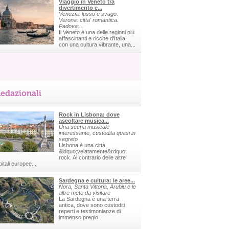
Viaggio in Veneto tra
divertimento e...
Venezia: lusso e svago.
Verona: citta' romantica.
Padova:...
Il Veneto è una delle regioni più
affascinanti e ricche d'Italia,
con una cultura vibrante, una...
edazionali
Rock in Lisbona: dove
ascoltare musica...
Una scena musicale
interessante, custodita quasi in
segreto
Lisbona è una città
&ldquo;velatamente&rdquo;
rock. Al contrario delle altre
itali europee...
Sardegna e cultura: le aree...
Nora, Santa Vittoria, Arubiu e le
altre mete da visitare
La Sardegna è una terra
antica, dove sono custoditi
reperti e testimonianze di
immenso pregio...