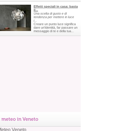
Effetti speciali in casa: basta
il...
Una scelta di gusto e di
tendenza per mettere in luce
i...
Creare un punto luce significa
dare un'identità, far passare un
messaggio di te e della tua...
l meteo in Veneto