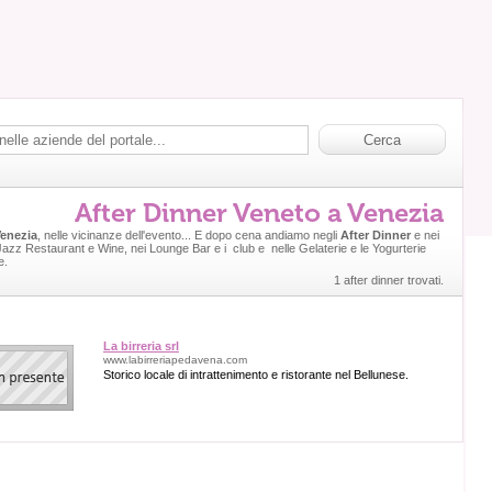
After Dinner Veneto a Venezia
enezia
, nelle vicinanze dell'evento... E dopo cena andiamo negli
After Dinner
e nei
 Jazz Restaurant e Wine, nei Lounge Bar e i club e nelle Gelaterie e le Yogurterie
e.
1 after dinner trovati.
La birreria srl
www.labirreriapedavena.com
Storico locale di intrattenimento e ristorante nel Bellunese.