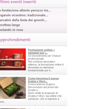
ltimi eventi inseriti
a fondazione alberto peruzzo tra...
garole vicentino: tradizionale...
rcatini della festa dei gnochi...
orothea lange
solando in rosa
pprofondimenti
Formazione online: i
vantaggi per i...
Un investimento per il futuro
professionale
Nel contesto lavorativo
odierno, la formazione online è
diventata un elemento
fondamentale per il...
Come funziona il nuovo
Gratta e Vinci...
Il meccanismo di gioco.
Riscossione dei premi dei
Gratta e...
Sono molte le proposte di
Gratta e Vinci, sia online che
cartacee, che si ispirano a
nti...