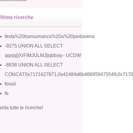
ltime ricerche
festa%20transumanza%20a%20pedavena
-9275 UNION ALL SELECT
qqxjq||XrFIMJULMJ||qbbxq-- UCDW
-8838 UNION ALL SELECT
CONCAT0x7171627871,0x42484d6b466959475549,0x717
fossò
fe
rda tutte le ricerche!