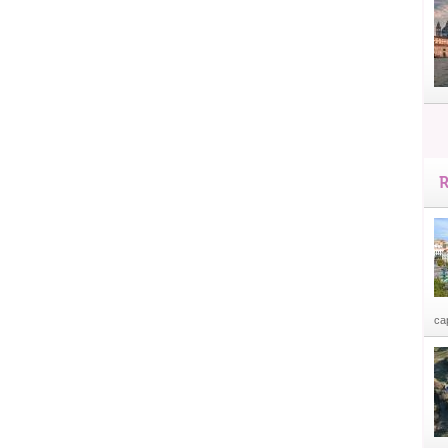
R
cap