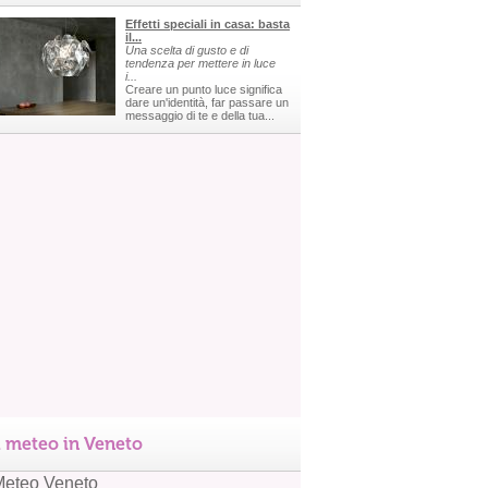
Effetti speciali in casa: basta
il...
Una scelta di gusto e di
tendenza per mettere in luce
i...
Creare un punto luce significa
dare un'identità, far passare un
messaggio di te e della tua...
l meteo in Veneto