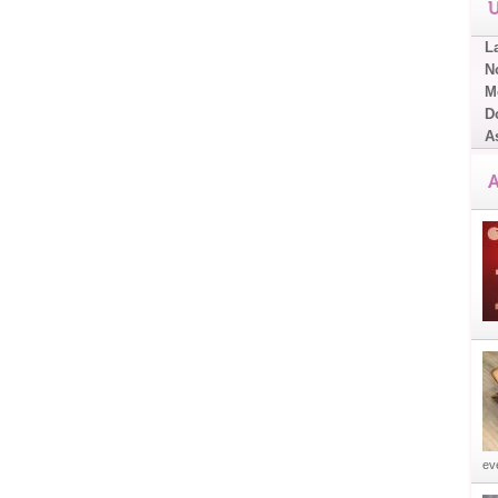
U
L
No
Me
D
A
A
eve