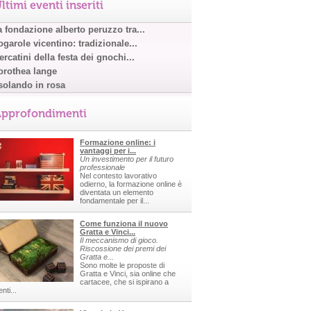
ltimi eventi inseriti
a fondazione alberto peruzzo tra...
garole vicentino: tradizionale...
rcatini della festa dei gnochi...
orothea lange
solando in rosa
pprofondimenti
Formazione online: i
vantaggi per i...
Un investimento per il futuro
professionale
Nel contesto lavorativo
odierno, la formazione online è
diventata un elemento
fondamentale per il...
Come funziona il nuovo
Gratta e Vinci...
Il meccanismo di gioco.
Riscossione dei premi dei
Gratta e...
Sono molte le proposte di
Gratta e Vinci, sia online che
cartacee, che si ispirano a
nti...