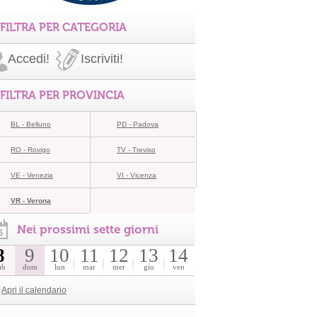
FILTRA PER CATEGORIA
Accedi!
Iscriviti!
FILTRA PER PROVINCIA
BL - Belluno
PD - Padova
RO - Rovigo
TV - Treviso
VE - Venezia
VI - Vicenza
VR - Verona
Nei prossimi sette giorni
8
9
10
11
12
13
14
ab
dom
lun
mar
mer
gio
ven
Apri il calendario