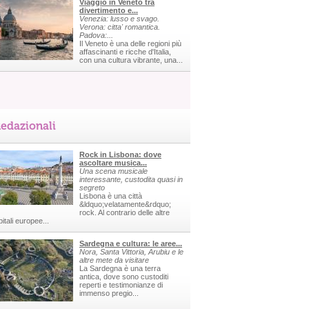
Viaggio in Veneto tra
divertimento e...
Venezia: lusso e svago.
Verona: citta' romantica.
Padova:...
Il Veneto è una delle regioni più
affascinanti e ricche d'Italia,
con una cultura vibrante, una...
edazionali
Rock in Lisbona: dove
ascoltare musica...
Una scena musicale
interessante, custodita quasi in
segreto
Lisbona è una città
&ldquo;velatamente&rdquo;
rock. Al contrario delle altre
itali europee...
Sardegna e cultura: le aree...
Nora, Santa Vittoria, Arubiu e le
altre mete da visitare
La Sardegna è una terra
antica, dove sono custoditi
reperti e testimonianze di
immenso pregio...