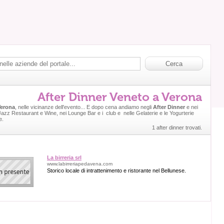
After Dinner Veneto a Verona
erona
, nelle vicinanze dell'evento... E dopo cena andiamo negli
After Dinner
e nei
 Jazz Restaurant e Wine, nei Lounge Bar e i club e nelle Gelaterie e le Yogurterie
e.
1 after dinner trovati.
La birreria srl
www.labirreriapedavena.com
Storico locale di intrattenimento e ristorante nel Bellunese.