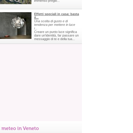
immenso pregio...
Effetti speciali in casa: basta
il...
Una scelta di gusto e di
tendenza per mettere in luce
i...
Creare un punto luce significa
dare un'identità, far passare un
messaggio di te e della tua...
l meteo in Veneto