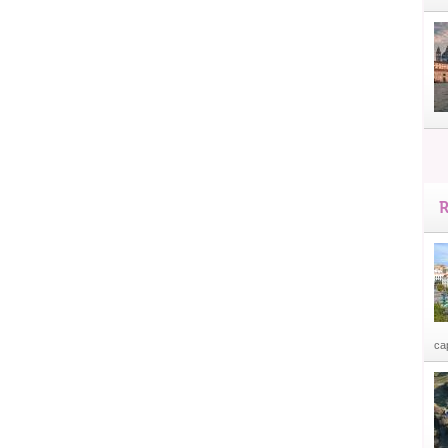
R
cap