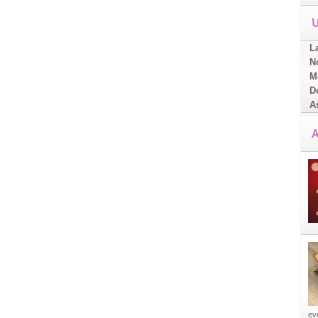
U
L
No
Me
D
A
A
eve