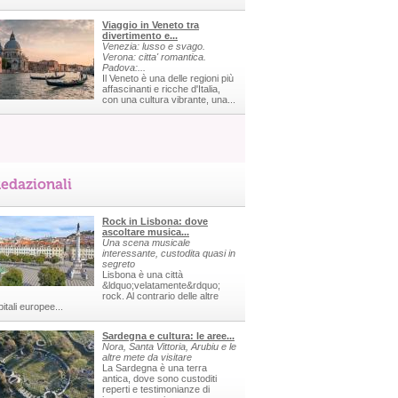
Viaggio in Veneto tra
divertimento e...
Venezia: lusso e svago.
Verona: citta' romantica.
Padova:...
Il Veneto è una delle regioni più
affascinanti e ricche d'Italia,
con una cultura vibrante, una...
edazionali
Rock in Lisbona: dove
ascoltare musica...
Una scena musicale
interessante, custodita quasi in
segreto
Lisbona è una città
&ldquo;velatamente&rdquo;
rock. Al contrario delle altre
itali europee...
Sardegna e cultura: le aree...
Nora, Santa Vittoria, Arubiu e le
altre mete da visitare
La Sardegna è una terra
antica, dove sono custoditi
reperti e testimonianze di