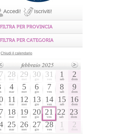
Accedi!
Iscriviti!
FILTRA PER PROVINCIA
FILTRA PER CATEGORIA
Chiudi il calendario
febbraio 2025
7
28
29
30
31
1
2
n
mar
mer
gio
ven
sab
dom
3
4
5
6
7
8
9
n
mar
mer
gio
ven
sab
dom
0
11
12
13
14
15
16
n
mar
mer
gio
ven
sab
dom
7
18
19
20
21
22
23
n
mar
mer
gio
ven
sab
dom
4
25
26
27
28
1
2
n
mar
mer
gio
ven
sab
dom