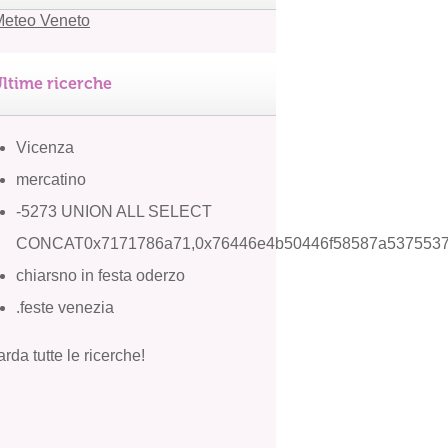
ltime ricerche
Vicenza
mercatino
-5273 UNION ALL SELECT
CONCAT0x7171786a71,0x76446e4b50446f58587a5375537
chiarsno in festa oderzo
.feste venezia
rda tutte le ricerche!