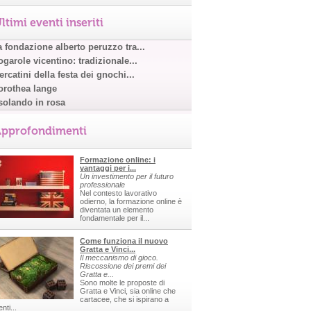
ltimi eventi inseriti
a fondazione alberto peruzzo tra...
garole vicentino: tradizionale...
rcatini della festa dei gnochi...
orothea lange
solando in rosa
pprofondimenti
Formazione online: i
vantaggi per i...
Un investimento per il futuro
professionale
Nel contesto lavorativo
odierno, la formazione online è
diventata un elemento
fondamentale per il...
Come funziona il nuovo
Gratta e Vinci...
Il meccanismo di gioco.
Riscossione dei premi dei
Gratta e...
Sono molte le proposte di
Gratta e Vinci, sia online che
cartacee, che si ispirano a
nti...