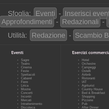
Sfoglia:
Eventi
-
Inserisci even
Approfondimenti
-
Redazionali
-
Utilità:
Redazione
-
Scambio B
Eventi
Esercizi commerci
Sagre
Hotel
Teatro
Orchestre
Cinema
Campeggi
Feste
Ostelli
Spettacoli
Airbnb
Cabaret
Ristoranti
Fiere
IAT
Lirica
Agriturist
Mostre
Country House
Concerti
Bed & Breakfast
Incontri
Shopping
Mercati
Pizzerie
Intrattenimento
Pub
Discoteca
After Dinner