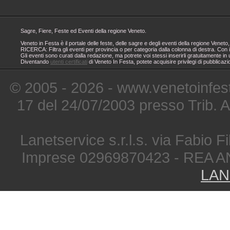
Sagre, Fiere, Feste ed Eventi della regione Veneto.
Veneto in Festa è il portale delle feste, delle sagre e degli eventi della regione Ven
RICERCA: Filtra gli eventi per provincia o per categoria dalla colonna di destra. Con i
Gli eventi sono curati dalla redazione, ma potrete voi stessi inserirli gratuitamente i
Diventando
utenti certificati
di Veneto In Festa, potete acquisire privilegi di pubblicaz
© 2005 - 2026 - www.venetoinfest
17 del 24/07/2003 presso Trib. 
Lanetservice s.r.l.s. via Fabio Fi
Imprese 02969870423 - REA A
LAN