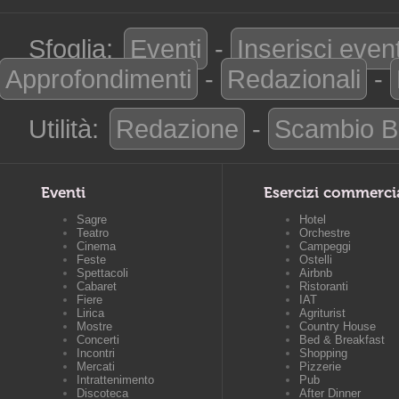
Sfoglia:
Eventi
-
Inserisci even
Approfondimenti
-
Redazionali
-
Utilità:
Redazione
-
Scambio B
Eventi
Esercizi commerci
Sagre
Hotel
Teatro
Orchestre
Cinema
Campeggi
Feste
Ostelli
Spettacoli
Airbnb
Cabaret
Ristoranti
Fiere
IAT
Lirica
Agriturist
Mostre
Country House
Concerti
Bed & Breakfast
Incontri
Shopping
Mercati
Pizzerie
Intrattenimento
Pub
Discoteca
After Dinner