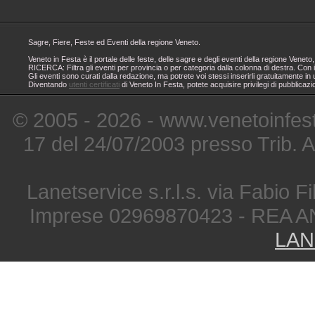
Sagre, Fiere, Feste ed Eventi della regione Veneto.
Veneto in Festa è il portale delle feste, delle sagre e degli eventi della regione Ven
RICERCA: Filtra gli eventi per provincia o per categoria dalla colonna di destra. Con i
Gli eventi sono curati dalla redazione, ma potrete voi stessi inserirli gratuitamente i
Diventando
utenti certificati
di Veneto In Festa, potete acquisire privilegi di pubblicaz
© 2005 - 2026 - www.venetoinfest
17 del 24/07/2003 presso Trib. 
Lanetservice s.r.l.s. via Fabio Fi
Imprese 02969870423 - REA A
LAN