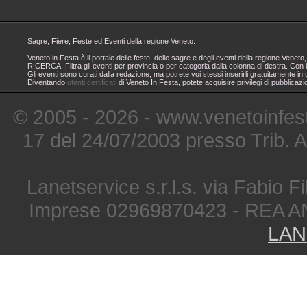
Sagre, Fiere, Feste ed Eventi della regione Veneto.
Veneto in Festa è il portale delle feste, delle sagre e degli eventi della regione Ven
RICERCA: Filtra gli eventi per provincia o per categoria dalla colonna di destra. Con i
Gli eventi sono curati dalla redazione, ma potrete voi stessi inserirli gratuitamente i
Diventando
utenti certificati
di Veneto In Festa, potete acquisire privilegi di pubblicaz
© 2005 - 2026 - www.venetoinfest
17 del 24/07/2003 presso Trib. 
Lanetservice s.r.l.s. via Fabio Fi
Imprese 02969870423 - REA A
LAN