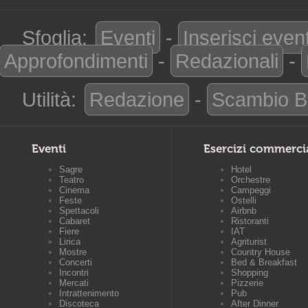
Sfoglia:
Eventi
-
Inserisci even
Approfondimenti
-
Redazionali
-
Utilità:
Redazione
-
Scambio B
Eventi
Esercizi commerci
Sagre
Hotel
Teatro
Orchestre
Cinema
Campeggi
Feste
Ostelli
Spettacoli
Airbnb
Cabaret
Ristoranti
Fiere
IAT
Lirica
Agriturist
Mostre
Country House
Concerti
Bed & Breakfast
Incontri
Shopping
Mercati
Pizzerie
Intrattenimento
Pub
Discoteca
After Dinner