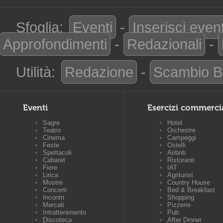
Sfoglia:
Eventi
-
Inserisci even
Approfondimenti
-
Redazionali
-
Utilità:
Redazione
-
Scambio B
Eventi
Esercizi commerci
Sagre
Hotel
Teatro
Orchestre
Cinema
Campeggi
Feste
Ostelli
Spettacoli
Airbnb
Cabaret
Ristoranti
Fiere
IAT
Lirica
Agriturist
Mostre
Country House
Concerti
Bed & Breakfast
Incontri
Shopping
Mercati
Pizzerie
Intrattenimento
Pub
Discoteca
After Dinner