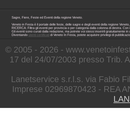
Sagre, Fiere, Feste ed Eventi della regione Veneto.
Veneto in Festa è il portale delle feste, delle sagre e degli eventi della regione Ven
RICERCA: Filtra gli eventi per provincia o per categoria dalla colonna di destra. Con i
Gli eventi sono curati dalla redazione, ma potrete voi stessi inserirli gratuitamente i
Diventando
utenti certificati
di Veneto In Festa, potete acquisire privilegi di pubblicaz
© 2005 - 2026 - www.venetoinfest
17 del 24/07/2003 presso Trib. 
Lanetservice s.r.l.s. via Fabio Fi
Imprese 02969870423 - REA A
LAN