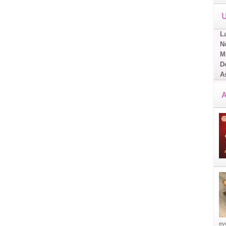
U
L
No
Me
D
A
A
eve