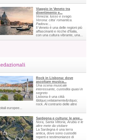
Viaggio in Veneto tra
divertimento e...
Venezia: lusso e svago.
Verona: citta' romantica.
Padova:...
Il Veneto è una delle regioni più
affascinanti e ricche d'Italia,
con una cultura vibrante, una...
edazionali
Rock in Lisbona: dove
ascoltare musica...
Una scena musicale
interessante, custodita quasi in
segreto
Lisbona è una città
&ldquo;velatamente&rdquo;
rock. Al contrario delle altre
itali europee...
Sardegna e cultura: le aree...
Nora, Santa Vittoria, Arubiu e le
altre mete da visitare
La Sardegna è una terra
antica, dove sono custoditi
reperti e testimonianze di