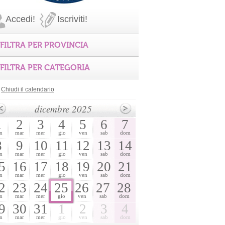
Accedi!
Iscriviti!
FILTRA PER PROVINCIA
FILTRA PER CATEGORIA
Chiudi il calendario
dicembre 2025
1
2
3
4
5
6
7
n
mar
mer
gio
ven
sab
dom
8
9
10
11
12
13
14
n
mar
mer
gio
ven
sab
dom
5
16
17
18
19
20
21
n
mar
mer
gio
ven
sab
dom
2
23
24
25
26
27
28
n
mar
mer
gio
ven
sab
dom
9
30
31
1
2
3
4
n
mar
mer
gio
ven
sab
dom