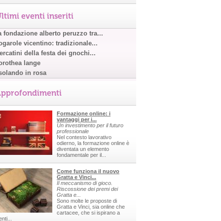
ltimi eventi inseriti
a fondazione alberto peruzzo tra...
garole vicentino: tradizionale...
rcatini della festa dei gnochi...
orothea lange
solando in rosa
pprofondimenti
Formazione online: i
vantaggi per i...
Un investimento per il futuro
professionale
Nel contesto lavorativo
odierno, la formazione online è
diventata un elemento
fondamentale per il...
Come funziona il nuovo
Gratta e Vinci...
Il meccanismo di gioco.
Riscossione dei premi dei
Gratta e...
Sono molte le proposte di
Gratta e Vinci, sia online che
cartacee, che si ispirano a
nti...