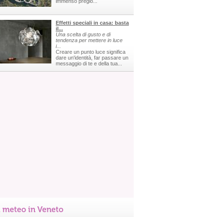
immenso pregio...
Effetti speciali in casa: basta
il...
Una scelta di gusto e di
tendenza per mettere in luce
i...
Creare un punto luce significa
dare un'identità, far passare un
messaggio di te e della tua...
l meteo in Veneto