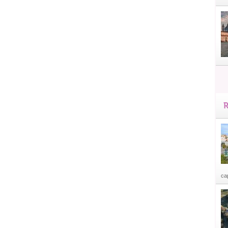
R
cap