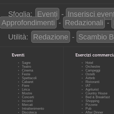
Sfoglia:
Eventi
-
Inserisci even
Approfondimenti
-
Redazionali
-
Utilità:
Redazione
-
Scambio B
Eventi
Esercizi commerci
Sagre
Hotel
Teatro
Orchestre
Cinema
Campeggi
Feste
Ostelli
Spettacoli
Airbnb
Cabaret
Ristoranti
Fiere
IAT
Lirica
Agriturist
Mostre
Country House
Concerti
Bed & Breakfast
Incontri
Shopping
Mercati
Pizzerie
Intrattenimento
Pub
Discoteca
After Dinner