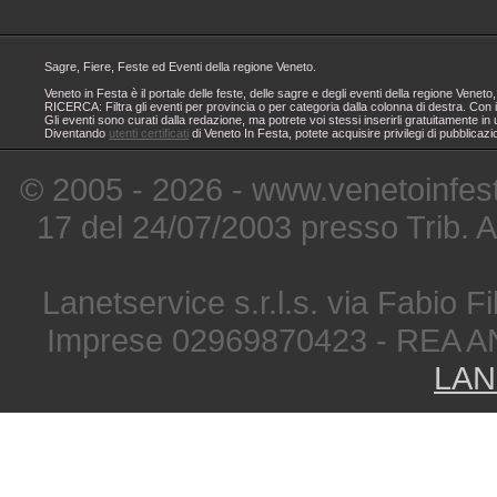
Sagre, Fiere, Feste ed Eventi della regione Veneto.
Veneto in Festa è il portale delle feste, delle sagre e degli eventi della regione Ven
RICERCA: Filtra gli eventi per provincia o per categoria dalla colonna di destra. Con i
Gli eventi sono curati dalla redazione, ma potrete voi stessi inserirli gratuitamente i
Diventando
utenti certificati
di Veneto In Festa, potete acquisire privilegi di pubblicaz
© 2005 - 2026 - www.venetoinfest
17 del 24/07/2003 presso Trib. 
Lanetservice s.r.l.s. via Fabio Fi
Imprese 02969870423 - REA A
LAN