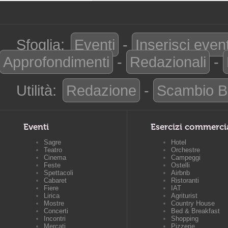
Sfoglia:
Eventi
-
Inserisci even
Approfondimenti
-
Redazionali
-
Utilità:
Redazione
-
Scambio B
Eventi
Esercizi commerci
Sagre
Hotel
Teatro
Orchestre
Cinema
Campeggi
Feste
Ostelli
Spettacoli
Airbnb
Cabaret
Ristoranti
Fiere
IAT
Lirica
Agriturist
Mostre
Country House
Concerti
Bed & Breakfast
Incontri
Shopping
Mercati
Pizzerie