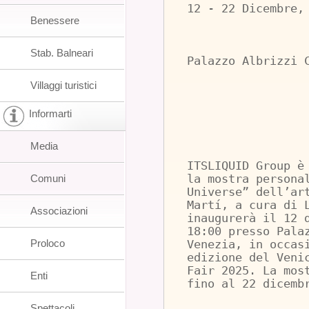
12 - 22 Dicembre,
Benessere
Stab. Balneari
Palazzo Albrizzi 
Villaggi turistici
Informarti
Media
ITSLIQUID Group è
Comuni
la mostra persona
Universe” dell’ar
Martí, a cura di 
Associazioni
inaugurerà il 12 
18:00 presso Pala
Proloco
Venezia, in occas
edizione del Veni
Fair 2025. La mos
Enti
fino al 22 dicemb
Spettacoli