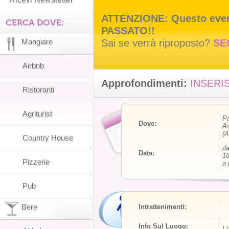
ATTENZIONE: Questo event
CERCA DOVE:
PASSATO!!
Sai se verrà riproposto?
SE
Mangiare
Airbnb
Approfondimenti:
INSERIS
Ristoranti
Agriturist
Pa
Dove:
As
(A
Country House
da
Data:
18
Pizzerie
a 
Pub
Bere
Intrattenimenti:
Info Sul Luogo:
L'