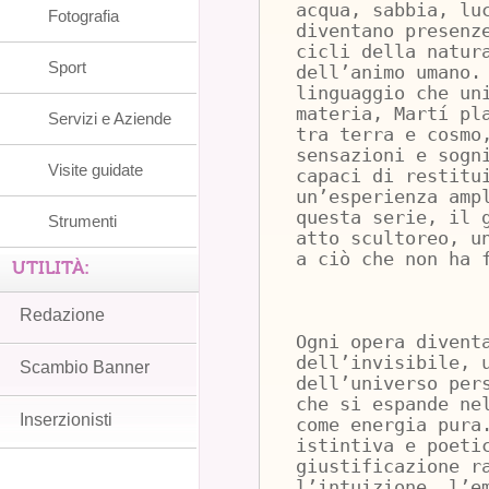
acqua, sabbia, lu
Fotografia
diventano presenz
cicli della natur
Sport
dell’animo umano.
linguaggio che un
materia, Martí pl
Servizi e Aziende
tra terra e cosmo
sensazioni e sogn
Visite guidate
capaci di restitu
un’esperienza amp
questa serie, il 
Strumenti
atto scultoreo, u
a ciò che non ha 
UTILITÀ:
Redazione
Ogni opera divent
dell’invisibile, 
Scambio Banner
dell’universo per
che si espande ne
Inserzionisti
come energia pura
istintiva e poeti
giustificazione r
l’intuizione, l’e