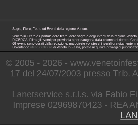
Sagre, Fiere, Feste ed Eventi della regione Veneto.
Veneto in Festa è il portale delle feste, delle sagre e degli eventi della regione Ven
RICERCA: Filtra gli eventi per provincia o per categoria dalla colonna di destra. Con i
Gli eventi sono curati dalla redazione, ma potrete voi stessi inserirli gratuitamente i
Diventando
utenti certificati
di Veneto In Festa, potete acquisire privilegi di pubblicaz
© 2005 - 2026 - www.venetoinfest
17 del 24/07/2003 presso Trib. 
Lanetservice s.r.l.s. via Fabio Fi
Imprese 02969870423 - REA A
LAN