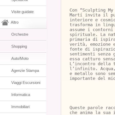
Con “Sculpting My
Visite guidate
Martí invita il p
interiore e cosmi
Altro
trasforma in ling
assume i contorni
Orchestre
spirituale. La na
primaria di ispir
verità, emozione 
Shopping
fonte di ispirazi
sentimenti senza 
Auto/Moto
essa catturo sens
L’incontro della 
l’infinito. Acqua
Agenzie Stampa
e metallo sono se
importante del mi
Viaggi Escursioni
Informatica
Immobiliari
Queste parole rac
che anima la sua 