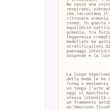
Ne nasce una cost
respirano, vibraz
che raccontano il
ritrovare armonia
cosmo. In questa 
equilibrio sottil
armonia, tra forz
leggerezza cromat
modellate da gest
stratificazioni d
paesaggi interior
sospende e la luc
La lunga esperien
della moda le ha 
forma e movimento
un tempo l’arte a
oggi si manifesta
stessa intensità 
un frammento auto
un’emozione fissa