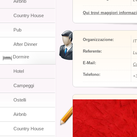
Airbnb
Qui trovi maggiori informaz
Country House
Pub
Organizzazione:
I
After Dinner
Referente:
Lu
Dormire
E-Mail:
Co
Hotel
Telefono:
+
Campeggi
Ostelli
Airbnb
Country House