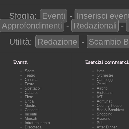
Sfoglia:
Eventi
-
Inserisci even
Approfondimenti
-
Redazionali
-
Utilità:
Redazione
-
Scambio B
Eventi
Esercizi commerci
Sagre
Hotel
Teatro
Orchestre
Cinema
Campeggi
Feste
Ostelli
Spettacoli
Airbnb
Cabaret
Ristoranti
Fiere
IAT
Lirica
Agriturist
Mostre
Country House
Concerti
Bed & Breakfast
Incontri
Shopping
Mercati
Pizzerie
Intrattenimento
Pub
Discoteca
After Dinner