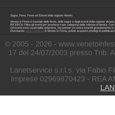
Sagre, Fiere, Feste ed Eventi della regione Veneto.
Veneto in Festa è il portale delle feste, delle sagre e degli eventi della regione Ven
RICERCA: Filtra gli eventi per provincia o per categoria dalla colonna di destra. Con i
Gli eventi sono curati dalla redazione, ma potrete voi stessi inserirli gratuitamente i
Diventando
utenti certificati
di Veneto In Festa, potete acquisire privilegi di pubblicaz
© 2005 - 2026 - www.venetoinfest
17 del 24/07/2003 presso Trib. 
Lanetservice s.r.l.s. via Fabio Fi
Imprese 02969870423 - REA A
LAN