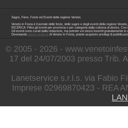
Sagre, Fiere, Feste ed Eventi della regione Veneto.
Veneto in Festa è il portale delle feste, delle sagre e degli eventi della regione Ven
RICERCA: Filtra gli eventi per provincia o per categoria dalla colonna di destra. Con i
Gli eventi sono curati dalla redazione, ma potrete voi stessi inserirli gratuitamente i
Diventando
utenti certificati
di Veneto In Festa, potete acquisire privilegi di pubblicaz
© 2005 - 2026 - www.venetoinfest
17 del 24/07/2003 presso Trib. 
Lanetservice s.r.l.s. via Fabio Fi
Imprese 02969870423 - REA A
LAN