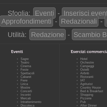
Sfoglia:
Eventi
-
Inserisci even
Approfondimenti
-
Redazionali
-
Utilità:
Redazione
-
Scambio B
Eventi
Esercizi commerci
Sagre
Hotel
Teatro
Orchestre
Cinema
Campeggi
Feste
Ostelli
Spettacoli
Airbnb
Cabaret
Ristoranti
Fiere
IAT
Lirica
Agriturist
Mostre
Country House
Concerti
Bed & Breakfast
Incontri
Shopping
Mercati
Pizzerie
Intrattenimento
Pub
Discoteca
After Dinner