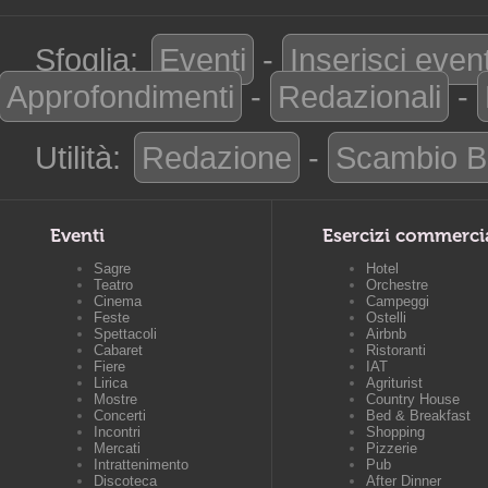
Sfoglia:
Eventi
-
Inserisci even
Approfondimenti
-
Redazionali
-
Utilità:
Redazione
-
Scambio B
Eventi
Esercizi commerci
Sagre
Hotel
Teatro
Orchestre
Cinema
Campeggi
Feste
Ostelli
Spettacoli
Airbnb
Cabaret
Ristoranti
Fiere
IAT
Lirica
Agriturist
Mostre
Country House
Concerti
Bed & Breakfast
Incontri
Shopping
Mercati
Pizzerie
Intrattenimento
Pub
Discoteca
After Dinner