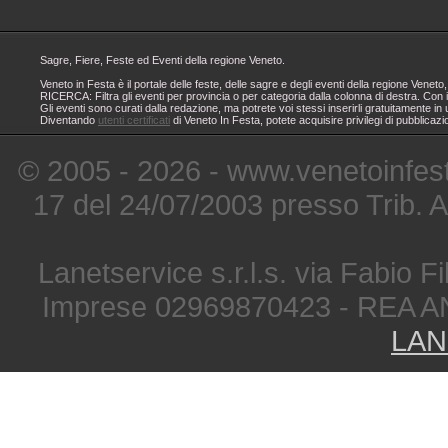
Sagre, Fiere, Feste ed Eventi della regione Veneto.
Veneto in Festa è il portale delle feste, delle sagre e degli eventi della regione Ven
RICERCA: Filtra gli eventi per provincia o per categoria dalla colonna di destra. Con i
Gli eventi sono curati dalla redazione, ma potrete voi stessi inserirli gratuitamente i
Diventando
utenti certificati
di Veneto In Festa, potete acquisire privilegi di pubblicaz
© 2005 - 2026 - www.venetoinfest
17 del 24/07/2003 presso Trib. 
Lanetservice s.r.l.s. via Fabio Fi
Imprese 02969870423 - REA A
LAN