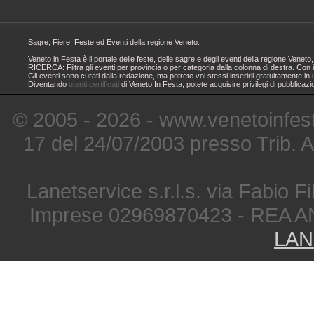
Sagre, Fiere, Feste ed Eventi della regione Veneto.
Veneto in Festa è il portale delle feste, delle sagre e degli eventi della regione Ven
RICERCA: Filtra gli eventi per provincia o per categoria dalla colonna di destra. Con i
Gli eventi sono curati dalla redazione, ma potrete voi stessi inserirli gratuitamente i
Diventando
utenti certificati
di Veneto In Festa, potete acquisire privilegi di pubblicaz
© 2005 - 2026 - www.venetoinfest
17 del 24/07/2003 presso Trib. 
Lanetservice s.r.l.s. via Fabio Fi
Imprese 02969870423 - REA A
LAN