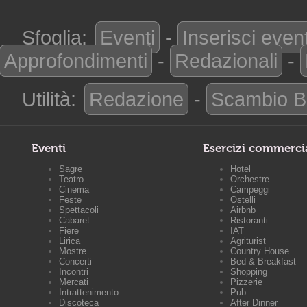
Sfoglia:
Eventi
-
Inserisci even
Approfondimenti
-
Redazionali
-
Utilità:
Redazione
-
Scambio B
Eventi
Esercizi commerci
Sagre
Hotel
Teatro
Orchestre
Cinema
Campeggi
Feste
Ostelli
Spettacoli
Airbnb
Cabaret
Ristoranti
Fiere
IAT
Lirica
Agriturist
Mostre
Country House
Concerti
Bed & Breakfast
Incontri
Shopping
Mercati
Pizzerie
Intrattenimento
Pub
Discoteca
After Dinner