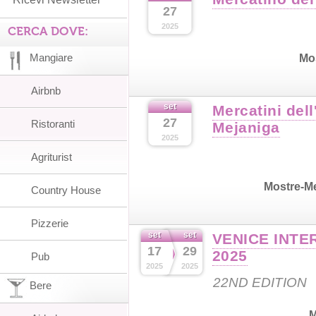
27
2025
CERCA DOVE:
Mangiare
Mo
Airbnb
set
Mercatini dell
27
Ristoranti
Mejaniga
2025
Agriturist
Mostre-M
Country House
Pizzerie
set
set
VENICE INTE
17
29
2025
Pub
2025
2025
22ND EDITION
Bere
M