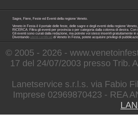
Sagre, Fiere, Feste ed Eventi della regione Veneto.
Veneto in Festa è il portale delle feste, delle sagre e degli eventi della regione Ven
RICERCA: Filtra gli eventi per provincia o per categoria dalla colonna di destra. Con i
Gli eventi sono curati dalla redazione, ma potrete voi stessi inserirli gratuitamente i
Diventando
utenti certificati
di Veneto In Festa, potete acquisire privilegi di pubblicaz
© 2005 - 2026 - www.venetoinfest
17 del 24/07/2003 presso Trib. 
Lanetservice s.r.l.s. via Fabio Fi
Imprese 02969870423 - REA A
LAN