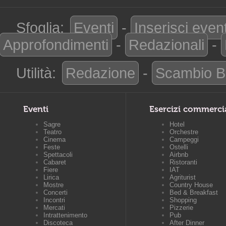
Sfoglia:
Eventi
-
Inserisci even
Approfondimenti
-
Redazionali
-
Utilità:
Redazione
-
Scambio B
Eventi
Esercizi commerci
Sagre
Hotel
Teatro
Orchestre
Cinema
Campeggi
Feste
Ostelli
Spettacoli
Airbnb
Cabaret
Ristoranti
Fiere
IAT
Lirica
Agriturist
Mostre
Country House
Concerti
Bed & Breakfast
Incontri
Shopping
Mercati
Pizzerie
Intrattenimento
Pub
Discoteca
After Dinner