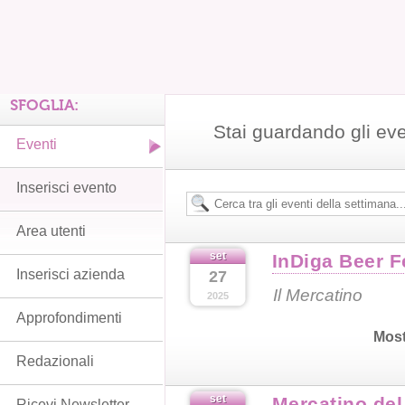
SFOGLIA:
Stai guardando gli ev
Eventi
Inserisci evento
Area utenti
set
InDiga Beer F
Inserisci azienda
27
Il Mercatino
2025
Approfondimenti
Most
Redazionali
set
Mercatino del 
Ricevi Newsletter