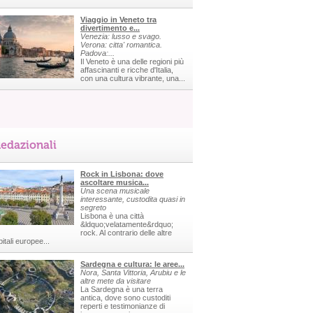
Viaggio in Veneto tra
divertimento e...
Venezia: lusso e svago.
Verona: citta' romantica.
Padova:...
Il Veneto è una delle regioni più
affascinanti e ricche d'Italia,
con una cultura vibrante, una...
edazionali
Rock in Lisbona: dove
ascoltare musica...
Una scena musicale
interessante, custodita quasi in
segreto
Lisbona è una città
&ldquo;velatamente&rdquo;
rock. Al contrario delle altre
itali europee...
Sardegna e cultura: le aree...
Nora, Santa Vittoria, Arubiu e le
altre mete da visitare
La Sardegna è una terra
antica, dove sono custoditi
reperti e testimonianze di