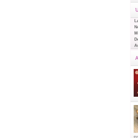
U
L
No
Me
D
A
A
eve