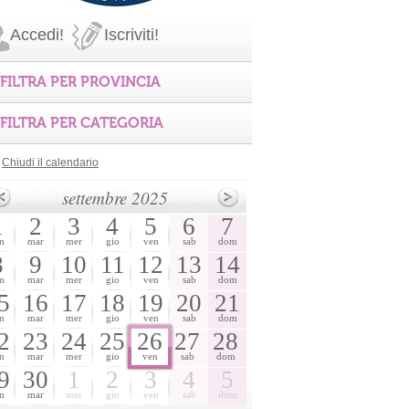
Accedi!
Iscriviti!
FILTRA PER PROVINCIA
FILTRA PER CATEGORIA
Chiudi il calendario
settembre 2025
1
2
3
4
5
6
7
n
mar
mer
gio
ven
sab
dom
8
9
10
11
12
13
14
n
mar
mer
gio
ven
sab
dom
5
16
17
18
19
20
21
n
mar
mer
gio
ven
sab
dom
2
23
24
25
26
27
28
n
mar
mer
gio
ven
sab
dom
9
30
1
2
3
4
5
n
mar
mer
gio
ven
sab
dom