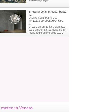
immenso pregio...
Effetti speciali in casa: basta
il...
Una scelta di gusto e di
tendenza per mettere in luce
i...
Creare un punto luce significa
dare un'identità, far passare un
messaggio di te e della tua...
l meteo in Veneto