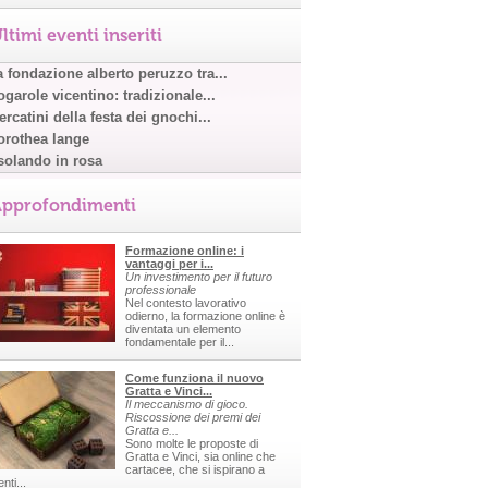
ltimi eventi inseriti
a fondazione alberto peruzzo tra...
garole vicentino: tradizionale...
rcatini della festa dei gnochi...
orothea lange
solando in rosa
pprofondimenti
Formazione online: i
vantaggi per i...
Un investimento per il futuro
professionale
Nel contesto lavorativo
odierno, la formazione online è
diventata un elemento
fondamentale per il...
Come funziona il nuovo
Gratta e Vinci...
Il meccanismo di gioco.
Riscossione dei premi dei
Gratta e...
Sono molte le proposte di
Gratta e Vinci, sia online che
cartacee, che si ispirano a
nti...