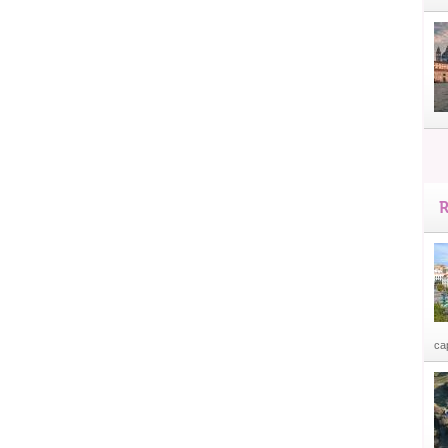
R
cap