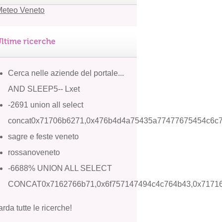
ltime ricerche
Cerca nelle aziende del portale...
AND SLEEP5-- Lxet
-2691 union all select
concat0x71706b6271,0x476b4d4a75435a77477675454c6c
sagre e feste veneto
rossanoveneto
-6688% UNION ALL SELECT
CONCAT0x7162766b71,0x6f757147494c4c764b43,0x7171
rda tutte le ricerche!