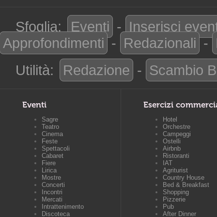
Sfoglia:
Eventi
-
Inserisci even
Approfondimenti
-
Redazionali
-
Utilità:
Redazione
-
Scambio B
Eventi
Esercizi commerci
Sagre
Hotel
Teatro
Orchestre
Cinema
Campeggi
Feste
Ostelli
Spettacoli
Airbnb
Cabaret
Ristoranti
Fiere
IAT
Lirica
Agriturist
Mostre
Country House
Concerti
Bed & Breakfast
Incontri
Shopping
Mercati
Pizzerie
Intrattenimento
Pub
Discoteca
After Dinner