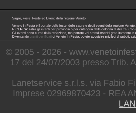
Sagre, Fiere, Feste ed Eventi della regione Veneto.
Veneto in Festa è il portale delle feste, delle sagre e degli eventi della regione Ven
RICERCA: Filtra gli eventi per provincia o per categoria dalla colonna di destra. Con i
Gli eventi sono curati dalla redazione, ma potrete voi stessi inserirli gratuitamente i
Diventando
utenti certificati
di Veneto In Festa, potete acquisire privilegi di pubblicaz
© 2005 - 2026 - www.venetoinfest
17 del 24/07/2003 presso Trib. 
Lanetservice s.r.l.s. via Fabio Fi
Imprese 02969870423 - REA A
LAN