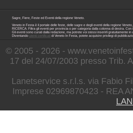
Sagre, Fiere, Feste ed Eventi della regione Veneto.
Veneto in Festa è il portale delle feste, delle sagre e degli eventi della regione Ven
RICERCA: Filtra gli eventi per provincia o per categoria dalla colonna di destra. Con i
Gli eventi sono curati dalla redazione, ma potrete voi stessi inserirli gratuitamente i
Diventando
utenti certificati
di Veneto In Festa, potete acquisire privilegi di pubblicaz
© 2005 - 2026 - www.venetoinfest
17 del 24/07/2003 presso Trib. 
Lanetservice s.r.l.s. via Fabio Fi
Imprese 02969870423 - REA A
LAN