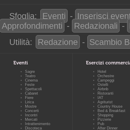
Sfoglia:
Eventi
-
Inserisci even
Approfondimenti
-
Redazionali
-
Utilità:
Redazione
-
Scambio B
Eventi
Esercizi commerci
Sagre
Hotel
Teatro
Orchestre
Cinema
Campeggi
Feste
Ostelli
Spettacoli
Airbnb
Cabaret
Ristoranti
Fiere
IAT
Lirica
Agriturist
Mostre
Country House
Concerti
Bed & Breakfast
Incontri
Shopping
Mercati
Pizzerie
Intrattenimento
Pub
Discoteca
After Dinner