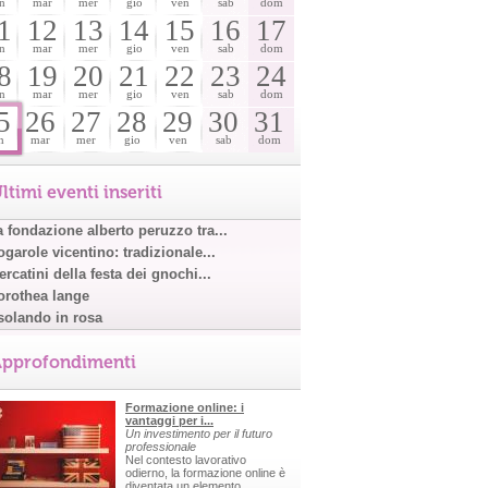
n
mar
mer
gio
ven
sab
dom
1
12
13
14
15
16
17
n
mar
mer
gio
ven
sab
dom
8
19
20
21
22
23
24
n
mar
mer
gio
ven
sab
dom
5
26
27
28
29
30
31
n
mar
mer
gio
ven
sab
dom
ltimi eventi inseriti
a fondazione alberto peruzzo tra...
garole vicentino: tradizionale...
rcatini della festa dei gnochi...
orothea lange
solando in rosa
pprofondimenti
Formazione online: i
vantaggi per i...
Un investimento per il futuro
professionale
Nel contesto lavorativo
odierno, la formazione online è
diventata un elemento