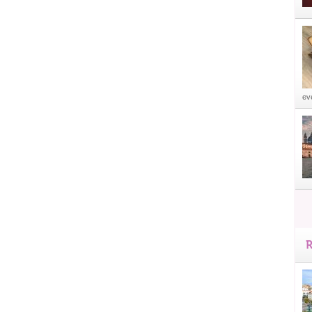
eve
R