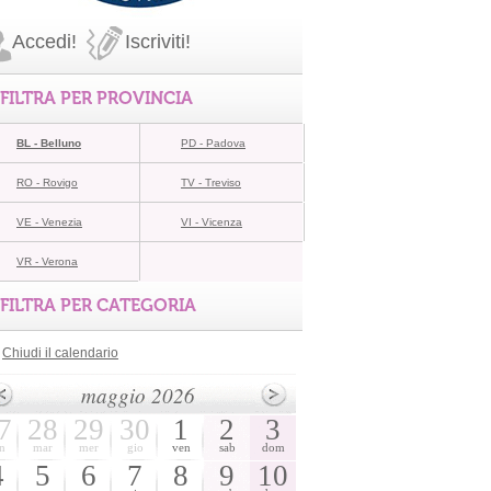
Accedi!
Iscriviti!
FILTRA PER PROVINCIA
BL - Belluno
PD - Padova
RO - Rovigo
TV - Treviso
VE - Venezia
VI - Vicenza
VR - Verona
FILTRA PER CATEGORIA
Chiudi il calendario
maggio 2026
7
28
29
30
1
2
3
n
mar
mer
gio
ven
sab
dom
4
5
6
7
8
9
10