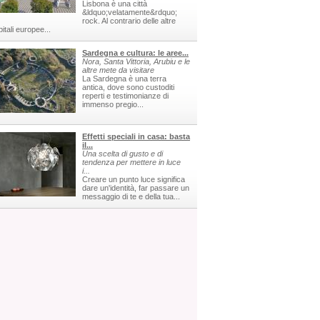
Lisbona è una città
&ldquo;velatamente&rdquo;
rock. Al contrario delle altre
itali europee...
Sardegna e cultura: le aree...
Nora, Santa Vittoria, Arubiu e le
altre mete da visitare
La Sardegna è una terra
antica, dove sono custoditi
reperti e testimonianze di
immenso pregio...
Effetti speciali in casa: basta
il...
Una scelta di gusto e di
tendenza per mettere in luce
i...
Creare un punto luce significa
dare un'identità, far passare un
messaggio di te e della tua...