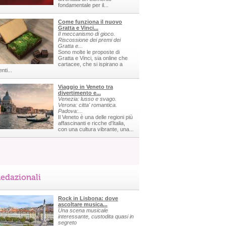
fondamentale per il...
Come funziona il nuovo
Gratta e Vinci...
Il meccanismo di gioco.
Riscossione dei premi dei
Gratta e...
Sono molte le proposte di
Gratta e Vinci, sia online che
cartacee, che si ispirano a
nti...
Viaggio in Veneto tra
divertimento e...
Venezia: lusso e svago.
Verona: citta' romantica.
Padova:...
Il Veneto è una delle regioni più
affascinanti e ricche d'Italia,
con una cultura vibrante, una...
edazionali
Rock in Lisbona: dove
ascoltare musica...
Una scena musicale
interessante, custodita quasi in
segreto