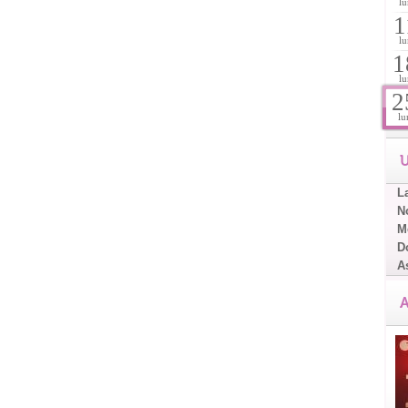
lu
1
lu
1
lu
2
lu
U
L
No
Me
D
A
A