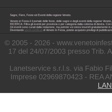
Sagre, Fiere, Feste ed Eventi della regione Veneto.
Veneto in Festa è il portale delle feste, delle sagre e degli eventi della regione Ven
RICERCA: Filtra gli eventi per provincia o per categoria dalla colonna di destra. Con i
Gli eventi sono curati dalla redazione, ma potrete voi stessi inserirli gratuitamente i
Diventando
utenti certificati
di Veneto In Festa, potete acquisire privilegi di pubblicaz
© 2005 - 2026 - www.venetoinfest
17 del 24/07/2003 presso Trib. 
Lanetservice s.r.l.s. via Fabio Fi
Imprese 02969870423 - REA A
LAN