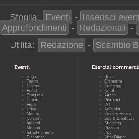
Sfoglia:
Eventi
-
Inserisci even
Approfondimenti
-
Redazionali
-
Utilità:
Redazione
-
Scambio B
Eventi
Esercizi commerci
Sagre
Hotel
Teatro
Orchestre
Cinema
Campeggi
Feste
Ostelli
Spettacoli
Airbnb
Cabaret
Ristoranti
Fiere
IAT
Lirica
Agriturist
Mostre
Country House
Concerti
Bed & Breakfast
Incontri
Shopping
Mercati
Pizzerie
Intrattenimento
Pub
Discoteca
After Dinner