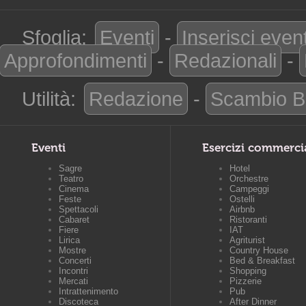
Sfoglia:
Eventi
-
Inserisci even
Approfondimenti
-
Redazionali
-
Utilità:
Redazione
-
Scambio B
Eventi
Esercizi commerci
Sagre
Hotel
Teatro
Orchestre
Cinema
Campeggi
Feste
Ostelli
Spettacoli
Airbnb
Cabaret
Ristoranti
Fiere
IAT
Lirica
Agriturist
Mostre
Country House
Concerti
Bed & Breakfast
Incontri
Shopping
Mercati
Pizzerie
Intrattenimento
Pub
Discoteca
After Dinner