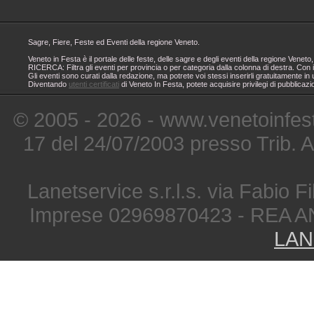
Sagre, Fiere, Feste ed Eventi della regione Veneto.
Veneto in Festa è il portale delle feste, delle sagre e degli eventi della regione Ven
RICERCA: Filtra gli eventi per provincia o per categoria dalla colonna di destra. Con i
Gli eventi sono curati dalla redazione, ma potrete voi stessi inserirli gratuitamente i
Diventando
utenti certificati
di Veneto In Festa, potete acquisire privilegi di pubblicaz
© 2005 - 2026 - www.venetoinfest
17 del 24/07/2003 presso Trib. 
Lanetservice s.r.l.s. via Fabio Fi
Imprese 02969870423 - REA A
LAN