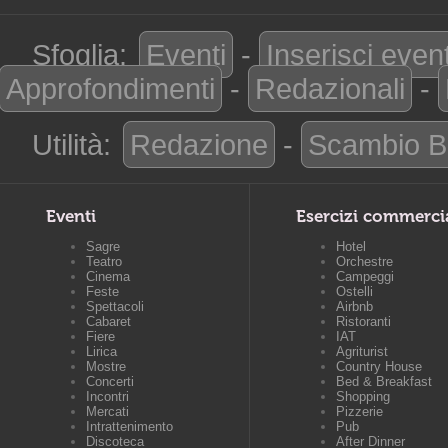
Sfoglia:
Eventi
-
Inserisci even
Approfondimenti
-
Redazionali
-
Utilità:
Redazione
-
Scambio B
Eventi
Esercizi commerci
Sagre
Hotel
Teatro
Orchestre
Cinema
Campeggi
Feste
Ostelli
Spettacoli
Airbnb
Cabaret
Ristoranti
Fiere
IAT
Lirica
Agriturist
Mostre
Country House
Concerti
Bed & Breakfast
Incontri
Shopping
Mercati
Pizzerie
Intrattenimento
Pub
Discoteca
After Dinner