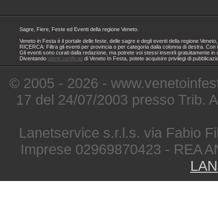
Sagre, Fiere, Feste ed Eventi della regione Veneto.
Veneto in Festa è il portale delle feste, delle sagre e degli eventi della regione Ven
RICERCA: Filtra gli eventi per provincia o per categoria dalla colonna di destra. Con i
Gli eventi sono curati dalla redazione, ma potrete voi stessi inserirli gratuitamente i
Diventando
utenti certificati
di Veneto In Festa, potete acquisire privilegi di pubblicaz
© 2005 - 2026 - www.venetoinfest
17 del 24/07/2003 presso Trib. 
Lanetservice s.r.l.s. via Fabio Fi
Imprese 02969870423 - REA A
LAN