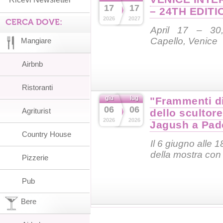
17
17
– 24TH EDITI
2026
2027
CERCA DOVE:
April 17 – 30,
Capello, Venice
Mangiare
Airbnb
Ristoranti
giu
lug
"Frammenti di
06
06
Agriturist
dello scultor
2026
2026
Jagush a Pad
Country House
Il 6 giugno alle 1
della mostra con 
Pizzerie
Pub
Bere