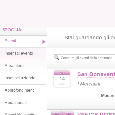
SFOGLIA:
Stai guardando gli e
Eventi
Inserisci evento
Area utenti
giu
San Bonavent
Inserisci azienda
14
I Mercatini
2026
Approfondimenti
Mostre
Redazionali
apr
apr
VENICE INTE
Ricevi Newsletter