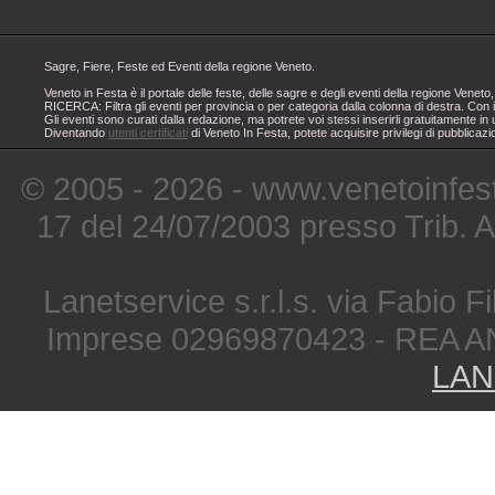
Sagre, Fiere, Feste ed Eventi della regione Veneto.
Veneto in Festa è il portale delle feste, delle sagre e degli eventi della regione Ven
RICERCA: Filtra gli eventi per provincia o per categoria dalla colonna di destra. Con i
Gli eventi sono curati dalla redazione, ma potrete voi stessi inserirli gratuitamente i
Diventando
utenti certificati
di Veneto In Festa, potete acquisire privilegi di pubblicaz
© 2005 - 2026 - www.venetoinfest
17 del 24/07/2003 presso Trib. 
Lanetservice s.r.l.s. via Fabio Fi
Imprese 02969870423 - REA A
LAN