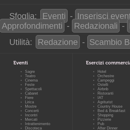
Sfoglia:
Eventi
-
Inserisci even
Approfondimenti
-
Redazionali
-
Utilità:
Redazione
-
Scambio B
Eventi
Esercizi commerci
Sagre
Hotel
Teatro
Orchestre
Cinema
Campeggi
Feste
Ostelli
Spettacoli
Airbnb
Cabaret
Ristoranti
Fiere
IAT
Lirica
Agriturist
Mostre
Country House
Concerti
Bed & Breakfast
Incontri
Shopping
Mercati
Pizzerie
Intrattenimento
Pub
Discoteca
After Dinner