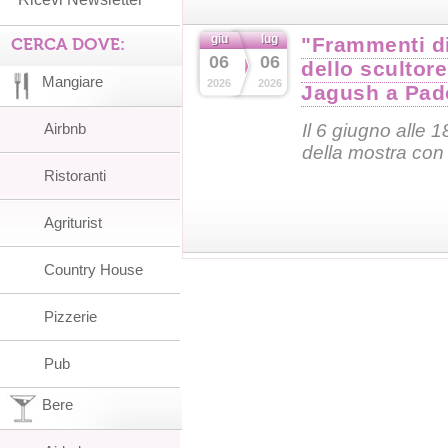
giu
lug
"Frammenti di
CERCA DOVE:
06
06
dello scultor
Mangiare
2026
2026
Jagush a Pad
Airbnb
Il 6 giugno alle 1
della mostra con 
Ristoranti
Agriturist
Country House
Pizzerie
Pub
Bere