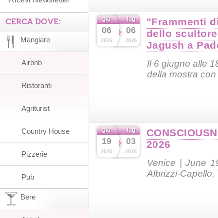
giu
lug
"Frammenti di
CERCA DOVE:
06
06
dello scultor
Mangiare
2026
2026
Jagush a Pad
Airbnb
Il 6 giugno alle 1
della mostra con 
Ristoranti
Agriturist
giu
lug
Country House
CONSCIOUSN
19
03
2026
2026
2026
Pizzerie
Venice | June 1
Albrizzi-Capello,
Pub
Bere