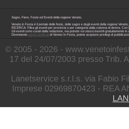
Sagre, Fiere, Feste ed Eventi della regione Veneto.
Veneto in Festa è il portale delle feste, delle sagre e degli eventi della regione Ven
RICERCA: Filtra gli eventi per provincia o per categoria dalla colonna di destra. Con i
Gli eventi sono curati dalla redazione, ma potrete voi stessi inserirli gratuitamente i
Diventando
utenti certificati
di Veneto In Festa, potete acquisire privilegi di pubblicaz
© 2005 - 2026 - www.venetoinfest
17 del 24/07/2003 presso Trib. 
Lanetservice s.r.l.s. via Fabio Fi
Imprese 02969870423 - REA A
LAN