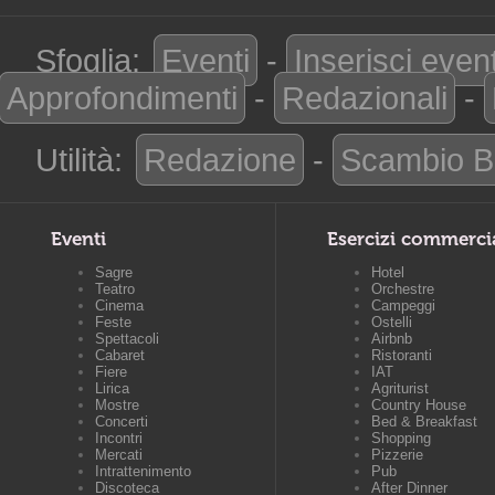
Sfoglia:
Eventi
-
Inserisci even
Approfondimenti
-
Redazionali
-
Utilità:
Redazione
-
Scambio B
Eventi
Esercizi commerci
Sagre
Hotel
Teatro
Orchestre
Cinema
Campeggi
Feste
Ostelli
Spettacoli
Airbnb
Cabaret
Ristoranti
Fiere
IAT
Lirica
Agriturist
Mostre
Country House
Concerti
Bed & Breakfast
Incontri
Shopping
Mercati
Pizzerie
Intrattenimento
Pub
Discoteca
After Dinner