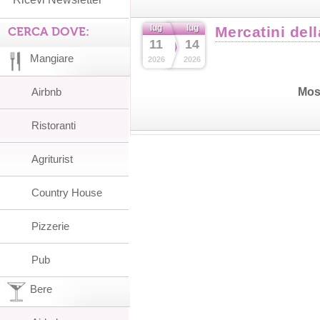
lug
lug
Mercatini del
CERCA DOVE:
11
14
Mangiare
2026
2026
Mos
Airbnb
Ristoranti
Agriturist
Country House
Pizzerie
Pub
Bere