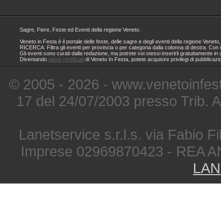
Sagre, Fiere, Feste ed Eventi della regione Veneto.
Veneto in Festa è il portale delle feste, delle sagre e degli eventi della regione Ven
RICERCA: Filtra gli eventi per provincia o per categoria dalla colonna di destra. Con i
Gli eventi sono curati dalla redazione, ma potrete voi stessi inserirli gratuitamente i
Diventando
utenti certificati
di Veneto In Festa, potete acquisire privilegi di pubblicaz
© 2005 - 2026 - www.venetoinfest
17 del 24/07/2003 presso Trib. 
Lanetservice s.r.l.s. via Fabio Fi
Imprese 02969870423 - REA A
LAN