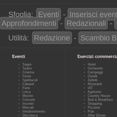
Sfoglia:
Eventi
-
Inserisci even
Approfondimenti
-
Redazionali
-
Utilità:
Redazione
-
Scambio B
Eventi
Esercizi commerci
Sagre
Hotel
Teatro
Orchestre
Cinema
Campeggi
Feste
Ostelli
Spettacoli
Airbnb
Cabaret
Ristoranti
Fiere
IAT
Lirica
Agriturist
Mostre
Country House
Concerti
Bed & Breakfast
Incontri
Shopping
Mercati
Pizzerie
Intrattenimento
Pub
Discoteca
After Dinner