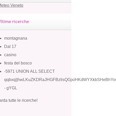
ltime ricerche
montagnana
Dal 17
casino
festa del bosco
-5971 UNION ALL SELECT
qqbxq||hwLKuZKDRaJHGFBzIisQGjxiHKdWYXkbSHeBhYoO
- gYGL
rda tutte le ricerche!