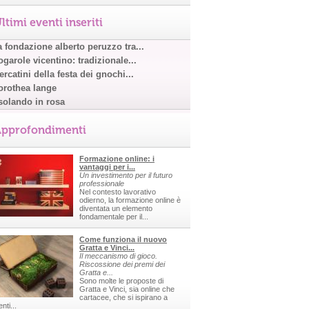
ltimi eventi inseriti
a fondazione alberto peruzzo tra...
garole vicentino: tradizionale...
rcatini della festa dei gnochi...
orothea lange
solando in rosa
pprofondimenti
Formazione online: i
vantaggi per i...
Un investimento per il futuro
professionale
Nel contesto lavorativo
odierno, la formazione online è
diventata un elemento
fondamentale per il...
Come funziona il nuovo
Gratta e Vinci...
Il meccanismo di gioco.
Riscossione dei premi dei
Gratta e...
Sono molte le proposte di
Gratta e Vinci, sia online che
cartacee, che si ispirano a
nti...