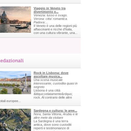
Viaggio in Veneto tra
divertimento e...
Venezia: lusso e svago.
Verona: citta' romantica.
Padova:...
Il Veneto è una delle regioni più
affascinanti e ricche d'Italia,
con una cultura vibrante, una...
edazionali
Rock in Lisbona: dove
ascoltare musica...
Una scena musicale
interessante, custodita quasi in
segreto
Lisbona è una città
&ldquo;velatamente&rdquo;
rock. Al contrario delle altre
itali europee...
Sardegna e cultura: le aree...
Nora, Santa Vittoria, Arubiu e le
altre mete da visitare
La Sardegna è una terra
antica, dove sono custoditi
reperti e testimonianze di