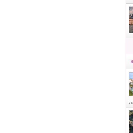
R
cap