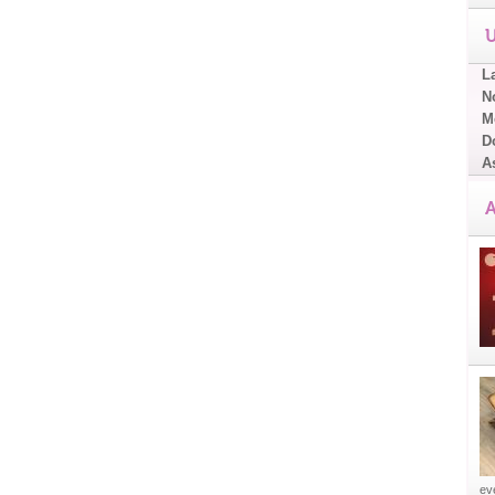
U
L
No
Me
D
A
A
eve