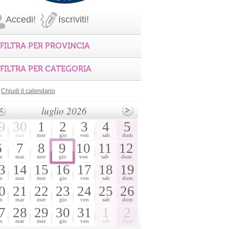
Accedi!
Iscriviti!
FILTRA PER PROVINCIA
FILTRA PER CATEGORIA
Chiudi il calendario
luglio 2026
9
30
1
2
3
4
5
n
mar
mer
gio
ven
sab
dom
6
7
8
9
10
11
12
n
mar
mer
gio
ven
sab
dom
3
14
15
16
17
18
19
n
mar
mer
gio
ven
sab
dom
0
21
22
23
24
25
26
n
mar
mer
gio
ven
sab
dom
7
28
29
30
31
1
2
n
mar
mer
gio
ven
sab
dom