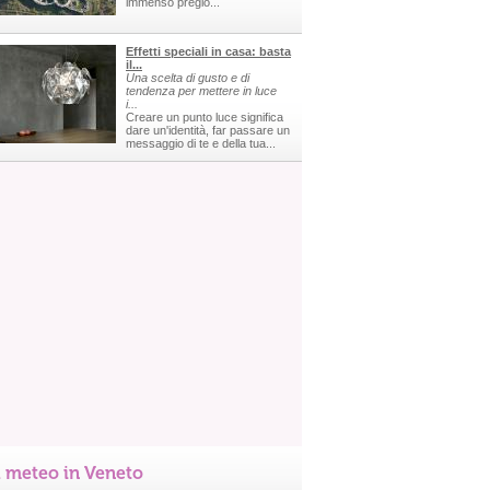
immenso pregio...
Effetti speciali in casa: basta
il...
Una scelta di gusto e di
tendenza per mettere in luce
i...
Creare un punto luce significa
dare un'identità, far passare un
messaggio di te e della tua...
l meteo in Veneto