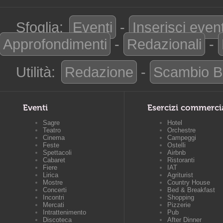
Sfoglia:
Eventi
-
Inserisci even
Approfondimenti
-
Redazionali
-
Utilità:
Redazione
-
Scambio B
Eventi
Esercizi commerci
Sagre
Hotel
Teatro
Orchestre
Cinema
Campeggi
Feste
Ostelli
Spettacoli
Airbnb
Cabaret
Ristoranti
Fiere
IAT
Lirica
Agriturist
Mostre
Country House
Concerti
Bed & Breakfast
Incontri
Shopping
Mercati
Pizzerie
Intrattenimento
Pub
Discoteca
After Dinner