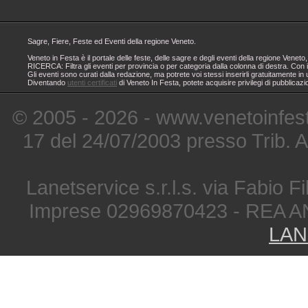
Sagre, Fiere, Feste ed Eventi della regione Veneto.
Veneto in Festa è il portale delle feste, delle sagre e degli eventi della regione Ven
RICERCA: Filtra gli eventi per provincia o per categoria dalla colonna di destra. Con i
Gli eventi sono curati dalla redazione, ma potrete voi stessi inserirli gratuitamente i
Diventando
utenti certificati
di Veneto In Festa, potete acquisire privilegi di pubblicaz
© 2005 - 2026 - www.venetoinfest
17 del 24/07/2003 presso Trib. 
Lanetservice s.r.l.s. via Fabio Fi
Imprese 02969870423 - REA A
LAN