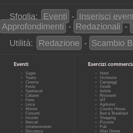
Sfoglia:
Eventi
-
Inserisci even
Approfondimenti
-
Redazionali
-
Utilità:
Redazione
-
Scambio B
Eventi
Esercizi commerci
Sagre
Hotel
Teatro
Orchestre
Cinema
Campeggi
Feste
Ostelli
Spettacoli
Airbnb
Cabaret
Ristoranti
Fiere
IAT
Lirica
Agriturist
Mostre
Country House
Concerti
Bed & Breakfast
Incontri
Shopping
Mercati
Pizzerie
Intrattenimento
Pub
Discoteca
After Dinner