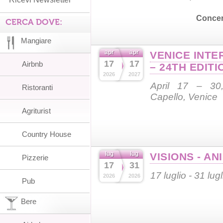
Concer
CERCA DOVE:
Mangiare
apr
apr
VENICE INTE
17
17
Airbnb
– 24TH EDITI
2026
2027
April 17 – 30,
Ristoranti
Capello, Venice
Agriturist
Country House
lug
lug
VISIONS - AN
Pizzerie
17
31
17 luglio - 31 lug
2026
2026
Pub
Bere