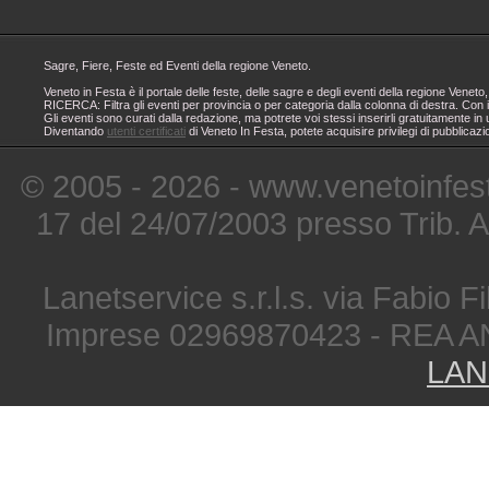
Sagre, Fiere, Feste ed Eventi della regione Veneto.
Veneto in Festa è il portale delle feste, delle sagre e degli eventi della regione Ven
RICERCA: Filtra gli eventi per provincia o per categoria dalla colonna di destra. Con i
Gli eventi sono curati dalla redazione, ma potrete voi stessi inserirli gratuitamente i
Diventando
utenti certificati
di Veneto In Festa, potete acquisire privilegi di pubblicaz
© 2005 - 2026 - www.venetoinfest
17 del 24/07/2003 presso Trib. 
Lanetservice s.r.l.s. via Fabio Fi
Imprese 02969870423 - REA A
LAN