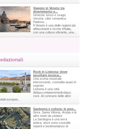
Viaggio in Veneto tra
divertimento e...
Venezia: lusso e svago.
Verona: citta' romantica.
Padova:...
Il Veneto è una delle regioni più
affascinanti e ricche d'Italia,
con una cultura vibrante, una...
edazionali
Rock in Lisbona: dove
ascoltare musica...
Una scena musicale
interessante, custodita quasi in
segreto
Lisbona è una città
&ldquo;velatamente&rdquo;
rock. Al contrario delle altre
itali europee...
Sardegna e cultura: le aree...
Nora, Santa Vittoria, Arubiu e le
altre mete da visitare
La Sardegna è una terra
antica, dove sono custoditi
reperti e testimonianze di