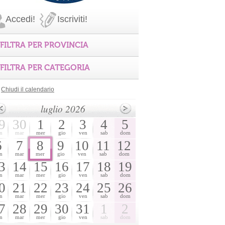
Accedi!
Iscriviti!
FILTRA PER PROVINCIA
FILTRA PER CATEGORIA
Chiudi il calendario
luglio 2026
9
30
1
2
3
4
5
n
mar
mer
gio
ven
sab
dom
6
7
8
9
10
11
12
n
mar
mer
gio
ven
sab
dom
3
14
15
16
17
18
19
n
mar
mer
gio
ven
sab
dom
0
21
22
23
24
25
26
n
mar
mer
gio
ven
sab
dom
7
28
29
30
31
1
2
n
mar
mer
gio
ven
sab
dom