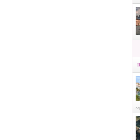
R
cap