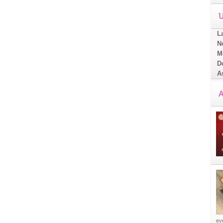
U
L
No
Me
D
A
A
eve