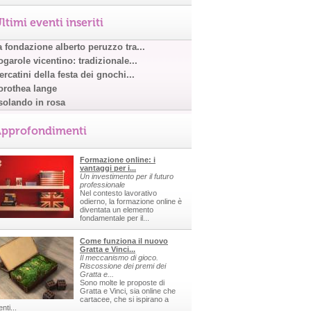
ltimi eventi inseriti
a fondazione alberto peruzzo tra...
garole vicentino: tradizionale...
rcatini della festa dei gnochi...
orothea lange
solando in rosa
pprofondimenti
Formazione online: i
vantaggi per i...
Un investimento per il futuro
professionale
Nel contesto lavorativo
odierno, la formazione online è
diventata un elemento
fondamentale per il...
Come funziona il nuovo
Gratta e Vinci...
Il meccanismo di gioco.
Riscossione dei premi dei
Gratta e...
Sono molte le proposte di
Gratta e Vinci, sia online che
cartacee, che si ispirano a
nti...