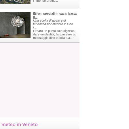
immenso pregio...
Effetti speciali in casa: basta
il...
Una scelta di gusto e di
tendenza per mettere in luce
i...
Creare un punto luce significa
dare un'identità, far passare un
messaggio di te e della tua...
l meteo in Veneto