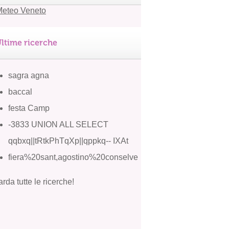
ltime ricerche
sagra agna
baccal
festa Camp
-3833 UNION ALL SELECT
qqbxq||tRtkPhTqXp||qppkq-- IXAt
fiera%20sant,agostino%20conselve
rda tutte le ricerche!