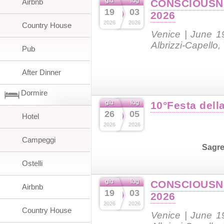
giu
lug
Airbnb
CONSCIOUSN
19
03
2026
2026
2026
Country House
Venice | June 1
Albrizzi-Capello,
Pub
After Dinner
Dormire
giu
lug
10°Festa dell
26
05
Hotel
2026
2026
Campeggi
Sagr
Ostelli
giu
lug
CONSCIOUSN
Airbnb
19
03
2026
2026
2026
Country House
Venice | June 1