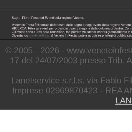
Sagre, Fiere, Feste ed Eventi della regione Veneto.
Veneto in Festa è il portale delle feste, delle sagre e degli eventi della regione Ven
RICERCA: Filtra gli eventi per provincia o per categoria dalla colonna di destra. Con i
Gli eventi sono curati dalla redazione, ma potrete voi stessi inserirli gratuitamente i
Diventando
utenti certificati
di Veneto In Festa, potete acquisire privilegi di pubblicaz
© 2005 - 2026 - www.venetoinfest
17 del 24/07/2003 presso Trib. 
Lanetservice s.r.l.s. via Fabio Fi
Imprese 02969870423 - REA A
LAN