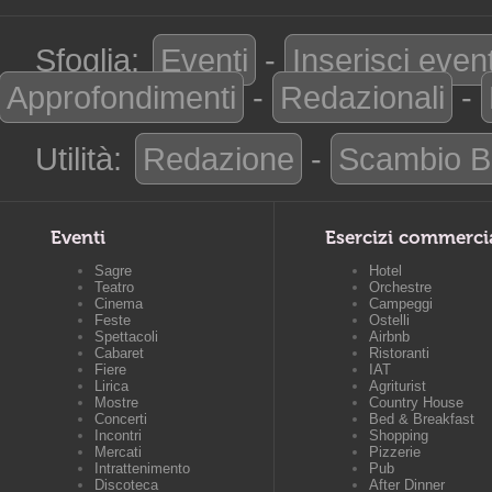
Sfoglia:
Eventi
-
Inserisci even
Approfondimenti
-
Redazionali
-
Utilità:
Redazione
-
Scambio B
Eventi
Esercizi commerci
Sagre
Hotel
Teatro
Orchestre
Cinema
Campeggi
Feste
Ostelli
Spettacoli
Airbnb
Cabaret
Ristoranti
Fiere
IAT
Lirica
Agriturist
Mostre
Country House
Concerti
Bed & Breakfast
Incontri
Shopping
Mercati
Pizzerie
Intrattenimento
Pub
Discoteca
After Dinner