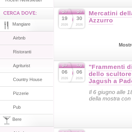
giu
giu
Mercatini del
CERCA DOVE:
19
30
Azzurro
Mangiare
2026
2026
Airbnb
Mostr
Ristoranti
Agriturist
giu
lug
"Frammenti di
06
06
dello scultor
2026
2026
Country House
Jagush a Pad
Il 6 giugno alle 1
Pizzerie
della mostra con 
Pub
Bere