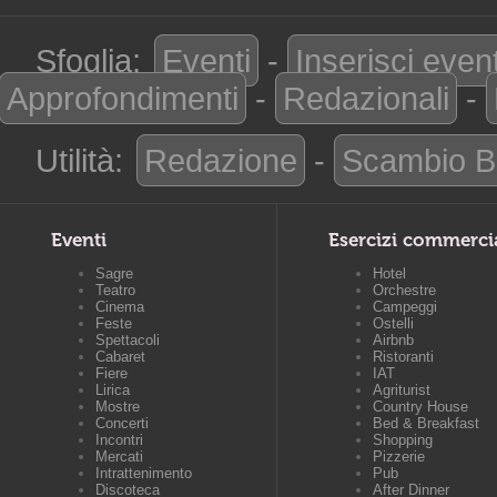
Sfoglia:
Eventi
-
Inserisci even
Approfondimenti
-
Redazionali
-
Utilità:
Redazione
-
Scambio B
Eventi
Esercizi commerci
Sagre
Hotel
Teatro
Orchestre
Cinema
Campeggi
Feste
Ostelli
Spettacoli
Airbnb
Cabaret
Ristoranti
Fiere
IAT
Lirica
Agriturist
Mostre
Country House
Concerti
Bed & Breakfast
Incontri
Shopping
Mercati
Pizzerie
Intrattenimento
Pub
Discoteca
After Dinner