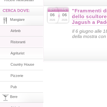
giu
lug
"Frammenti di
CERCA DOVE:
06
06
dello scultor
Mangiare
2026
2026
Jagush a Pad
Airbnb
Il 6 giugno alle 1
della mostra con 
Ristoranti
Agriturist
Country House
Pizzerie
Pub
Bere