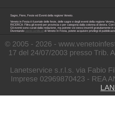
Sagre, Fiere, Feste ed Eventi della regione Veneto.
Veneto in Festa è il portale delle feste, delle sagre e degli eventi della regione Ven
RICERCA: Filtra gli eventi per provincia o per categoria dalla colonna di destra. Con i
Gli eventi sono curati dalla redazione, ma potrete voi stessi inserirli gratuitamente i
Diventando
utenti certificati
di Veneto In Festa, potete acquisire privilegi di pubblicaz
© 2005 - 2026 - www.venetoinfest
17 del 24/07/2003 presso Trib. 
Lanetservice s.r.l.s. via Fabio Fi
Imprese 02969870423 - REA A
LAN