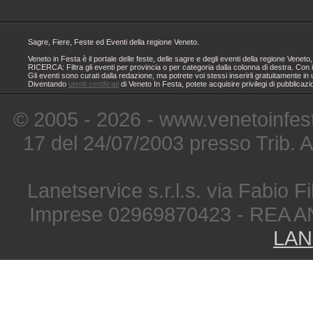
Sagre, Fiere, Feste ed Eventi della regione Veneto.
Veneto in Festa è il portale delle feste, delle sagre e degli eventi della regione Ven
RICERCA: Filtra gli eventi per provincia o per categoria dalla colonna di destra. Con i
Gli eventi sono curati dalla redazione, ma potrete voi stessi inserirli gratuitamente i
Diventando
utenti certificati
di Veneto In Festa, potete acquisire privilegi di pubblicaz
© 2005 - 2026 - www.venetoinfest
17 del 24/07/2003 presso Trib. 
Lanetservice s.r.l.s. via Fabio Fi
Imprese 02969870423 - REA A
LAN