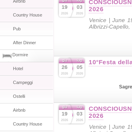
giu
lug
Airbnb
CONSCIOUSN
19
03
2026
2026
2026
Country House
Venice | June 1
Albrizzi-Capello,
Pub
After Dinner
Dormire
giu
lug
10°Festa dell
26
05
Hotel
2026
2026
Campeggi
Sagr
Ostelli
giu
lug
CONSCIOUSN
Airbnb
19
03
2026
2026
2026
Country House
Venice | June 1