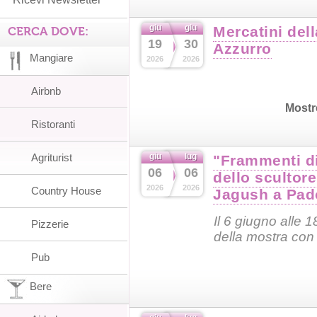
giu
giu
Mercatini del
CERCA DOVE:
19
30
Azzurro
Mangiare
2026
2026
Airbnb
Mostr
Ristoranti
Agriturist
giu
lug
"Frammenti di
06
06
dello scultor
2026
2026
Country House
Jagush a Pad
Il 6 giugno alle 1
Pizzerie
della mostra con 
Pub
Bere