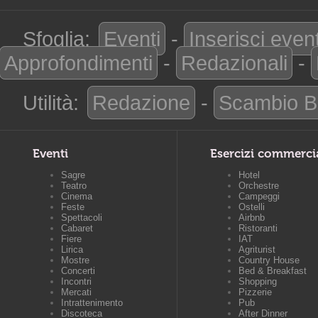
Sfoglia:
Eventi
-
Inserisci even
Approfondimenti
-
Redazionali
-
Utilità:
Redazione
-
Scambio B
Eventi
Esercizi commerci
Sagre
Hotel
Teatro
Orchestre
Cinema
Campeggi
Feste
Ostelli
Spettacoli
Airbnb
Cabaret
Ristoranti
Fiere
IAT
Lirica
Agriturist
Mostre
Country House
Concerti
Bed & Breakfast
Incontri
Shopping
Mercati
Pizzerie
Intrattenimento
Pub
Discoteca
After Dinner